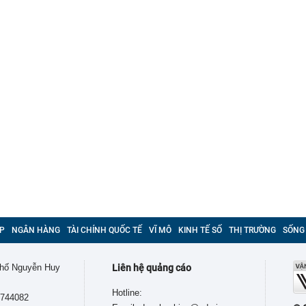
P
NGÂN HÀNG
TÀI CHÍNH QUỐC TẾ
VĨ MÔ
KINH TẾ SỐ
THỊ TRƯỜNG
SỐNG
 phố Nguyễn Huy
Liên hệ quảng cáo
Hotline:
9744082