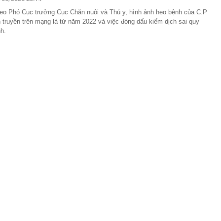
lượng tiền hơn 62.000 tỷ đồng, lớn hơn cả Vinhomes,
eo Phó Cục trưởng Cục Chăn nuôi và Thú y, hình ảnh heo bệnh của C.P
n truyền trên mạng là từ năm 2022 và việc đóng dấu kiểm dịch sai quy
y Điện Máy Xanh, Bách Hóa Xanh, An Khang, vốn hóa
ng DMX
nh.
 nhà cổ, phát hiện 'kho báu' gồm 1.000 đồng tiền vàng và
ấu trong nhiều ngăn bí mật - giá trị hơn 18 tỷ đồng
ận biết ngôi nhà có phong thuỷ không thuận lợi
ượng khách đến Việt Nam đông nhất 7 tháng đầu năm,
 và Nga, gấp gần 6 lần Ấn Độ
i cây tiết lộ: Khách thường chọn quả to, người trong
tra 5 chi tiết này trước
 cao tốc quỳ gối 1h an ủi khách: 7 năm sau ở khách sạn 5
 ở nhà, bay hạng thương gia
 có xương trẻ khỏe như phụ nữ 30, bác sĩ kinh ngạc khi
a đựng tâm huyết của NSND Tự Long
 4.300 USD/ounce, chuyên gia dự báo đỉnh mới
iệp dầu khí đem hơn 42.200 tỷ đồng gửi ngân hàng
o những người không rút điện ấm siêu tốc trước khi ngủ