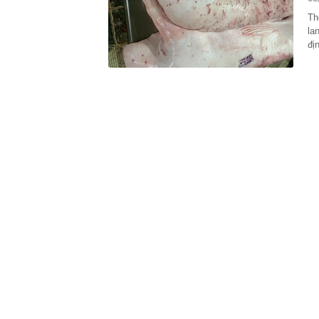
00:01
VNPT nắm giữ 
Viettel Global
Th
la
00:01
Nắm trong ta
MWG chỉ nga
đị
00:01
Khám xét ngôi
5 thỏi vàng gi
23:28
4 dấu hiệu nh
23:12
Quốc gia có l
vượt Hàn Quốc
23:01
Người bán trá
nghề lại kiểm 
23:00
Tiếp viên tàu
sao nhiều hơn
22:34
Cụ bà 70 tuổi
biết bí quyết
22:34
Ngôi nhà chứ
22:31
Giá vàng vượt
22:30
Một doanh ngh
22:08
Lời khuyên ch