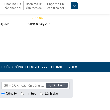
Chọn mã CK
Chọn mã CK
Chọn mã CK
cần theo dõi
cần theo dõi
cần theo dõi
Dữ liệu
F INDEX
Ị TRƯỜNG
SỐNG
LIFESTYLE
Công ty
Tin tức
Lãnh đạo