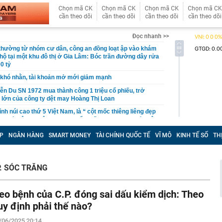
Chọn mã CK
Chọn mã CK
Chọn mã CK
Chọn mã CK
cần theo dõi
cần theo dõi
cần theo dõi
cần theo dõi
Đọc nhanh >>
 thường từ nhóm cư dân, công an đồng loạt ập vào khám
 hộ tại một khu đô thị ở Gia Lâm: Bóc trần đường dây rửa
0 tỷ
khó nhằn, tài khoản mở mới giảm mạnh
ễn Du SN 1972 mua thành công 1 triệu cổ phiếu, trở
 lớn của công ty dệt may Hoàng Thị Loan
đỉnh núi cao thứ 5 Việt Nam, là “ cột mốc thiêng liêng đẹp
ng” ở độ cao trên 3.000m, điểm đến "trong mơ" của dân
P
NGÂN HÀNG
SMART MONEY
TÀI CHÍNH QUỐC TẾ
VĨ MÔ
KINH TẾ SỐ
TH
 hệ thống y khoa tư nhân sở hữu 14 bệnh viện, 2.900
vừa được vinh danh "Hệ thống Y khoa tốt nhất Việt Nam
P. SÓC TRĂNG
hoán bị HoSE cắt margin trong tháng 8
iệp Việt thu hơn 1 tỷ USD ở nước ngoài trong nửa đầu
i nhuận tăng hơn 120%
eo bệnh của C.P. đóng sai dấu kiểm dịch: Theo
Vietcap dự phóng VN-Index có thể chạm mốc 1.885 điểm
uy định phải thế nào?
áng 8
/06/2025 20:14