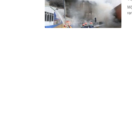
Mộ
10:20
45 tuổi ly hôn
cuộc sống độc
rạ
10:18
Cận cảnh nơi 
văn hóa
10:17
Trung Quốc bất
10:16
Giá vàng thế 
10:15
Tăng giá bia 
và Lazada, p
10:12
Thông tin mới
đầu tư hơn 23
10:11
DatVietVAC và
hình giúp doa
10:11
3 giờ sáng, ch
số tiền khủng
10:10
Nghỉ không lư
tránh mất qu
10:09
Bỏ cà phê sán
ngờ với sự tha