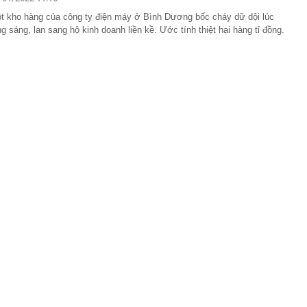
t kho hàng của công ty điện máy ở Bình Dương bốc cháy dữ dội lúc
, không con cái, sống một mình: Nữ diễn viên Nhật biến
 thân thành điều khiến nhiều phụ nữ ngưỡng mộ
ng sáng, lan sang hộ kinh doanh liền kề. Ước tính thiệt hại hàng tỉ đồng.
Hà Nội sắp mở phố đi bộ thông minh kết hợp không gian
 ngờ báo tin vui cho cả thế giới
giới tăng mạnh nhất kể từ tháng 2
2 lần trong 2 tháng, Sabeco bất ngờ bán chạy nhất Shopee
hân khúc cao cấp tăng 214%
 nhất về tuyến cao tốc dài 155km xuyên Tây Bắc, vốn
.000 tỷ đồng
 công thức "10 đồng vốn - 13 đến 15 đồng tài trợ": Mô
nh thu được nhìn thấy ngay khi dự án bắt đầu
àng trai 19 tuổi gọi điện cho một đại lý ở Đà Lạt để nhận
ơng trên 14 ngày, người lao động cần lưu ý việc sau để
yền lợi về BHXH, BHYT
g, tôi uống hỗn hợp 3 nguyên liệu này mỗi ngày và bất
y đổi của làn da, tinh thần