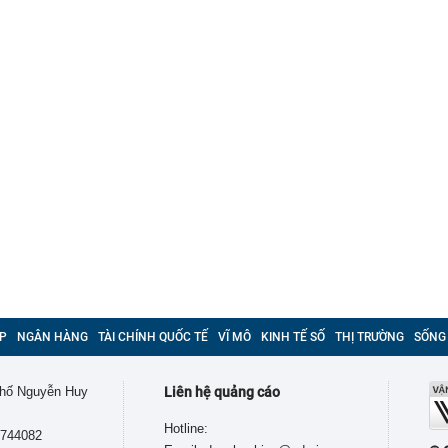
P
NGÂN HÀNG
TÀI CHÍNH QUỐC TẾ
VĨ MÔ
KINH TẾ SỐ
THỊ TRƯỜNG
SỐNG
 phố Nguyễn Huy
Liên hệ quảng cáo
Hotline:
9744082