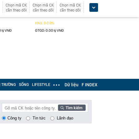
Chọn mã CK
Chọn mã CK
Chọn mã CK
cần theo dõi
cần theo dõi
cần theo dõi
Dữ liệu
F INDEX
Ị TRƯỜNG
SỐNG
LIFESTYLE
Công ty
Tin tức
Lãnh đạo