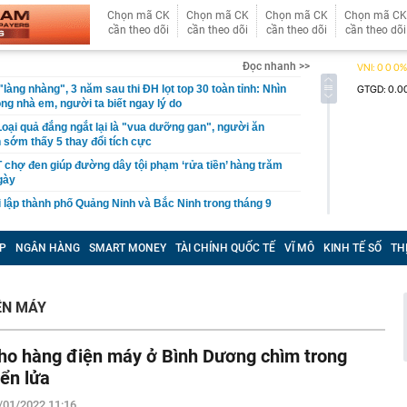
Chọn mã CK
Chọn mã CK
Chọn mã CK
Chọn mã CK
cần theo dõi
cần theo dõi
cần theo dõi
cần theo dõi
Đọc nhanh >>
làng nhàng", 3 năm sau thi ĐH lọt top 30 toàn tỉnh: Nhìn
ng nhà em, người ta biết ngay lý do
Loại quả đắng ngắt lại là "vua dưỡng gan", người ăn
sớm thấy 5 thay đổi tích cực
chợ đen giúp đường dây tội phạm ‘rửa tiền’ hàng trăm
gày
i lập thành phố Quảng Ninh và Bắc Ninh trong tháng 9
BYD, Geely và nhiều xe Trung Quốc ồ ạt vào Việt Nam
P
NGÂN HÀNG
SMART MONEY
TÀI CHÍNH QUỐC TẾ
VĨ MÔ
KINH TẾ SỐ
TH
tin vui - giá bạc thỏi, bạc miếng sáng ngày 6/8 tại Phú
combank, Bảo Tín Mạnh Hải thế nào?
chặt hoạt động bến bãi ven sông Cầu
ỆN MÁY
 vẫn gửi mẹ 2 triệu, tự tiết kiệm thêm 4 triệu mỗi tháng:
 khiến nhiều người thu nhập cao cũng phải nể
ho hàng điện máy ở Bình Dương chìm trong
g Điện Máy Xanh biến thành 'điểm dịch vụ tài chính': Xử
o dịch, tổng giá trị 56.000 tỷ đồng chỉ trong 6 tháng
iển lửa
 của Hoá chất Đức Giang sau biến cố khởi tố thêm 3
/01/2022 11:16