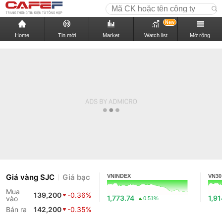
New
Home
Tin mới
Market
Watch list
Mở rộng
Giá vàng SJC
Giá bạc
VNINDEX
VN30
Mua
139,200
-0.36%
1,773.74
1,9
vào
0.51%
Bán ra
142,200
-0.35%