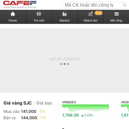
New
Home
Tin mới
Market
Watch list
Mở rộng
Giá vàng SJC
Giá bạc
VNINDEX
VN30
Mua vào
141,000
0%
1,768.06
1,91
0.19%
Bán ra
144,000
0%