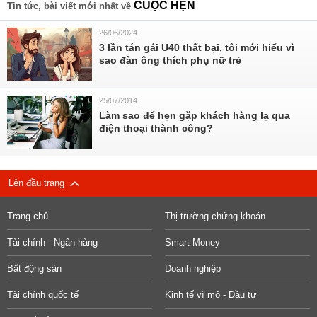
CUỘC HẸN
Tin tức, bài viết mới nhất về
26/06/2024
3 lần tán gái U40 thất bại, tôi mới hiểu vì
sao đàn ông thích phụ nữ trẻ
25/07/2014
Làm sao để hẹn gặp khách hàng lạ qua
điện thoại thành công?
Lên đầu trang
Trang chủ
Thị trường chứng khoán
Tài chính - Ngân hàng
Smart Money
Bất động sản
Doanh nghiệp
Tài chính quốc tế
Kinh tế vĩ mô - Đầu tư