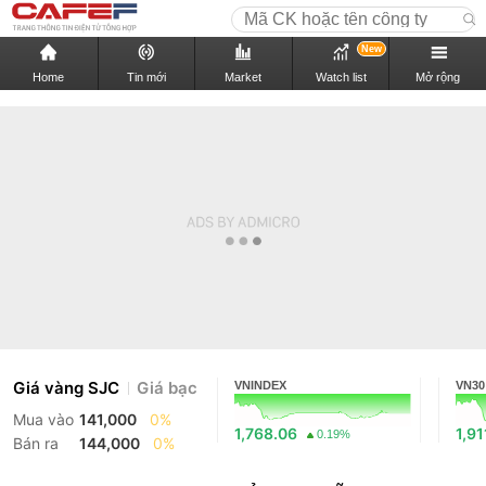
New
Home
Tin mới
Market
Watch list
Mở rộng
Giá vàng SJC
Giá bạc
VNINDEX
VN30
Mua vào
141,000
0%
1,768.06
1,91
0.19%
Bán ra
144,000
0%