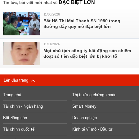
ĐẶC BIỆT LỚN
Tin tức, bài viết mới nhất về
11/06/2026
Bắt Hồ Thị Mai Thanh SN 1980 trong
đường dây quy mô đặc biệt lớn
11/11/2024
Một chủ tịch công ty bất động sản chiếm
đoạt số tiền đặc biệt lớn bị khởi tố
Lên đầu trang
Trang chủ
Thị trường chứng khoán
Tài chính - Ngân hàng
Smart Money
Bất động sản
Doanh nghiệp
Tài chính quốc tế
Kinh tế vĩ mô - Đầu tư