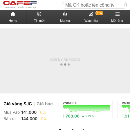
New
Home
Tin mới
Market
Watch list
Mở rộng
Giá vàng SJC
Giá bạc
VNINDEX
VN30
Mua vào
141,000
0%
1,768.06
1,91
0.19%
Bán ra
144,000
0%