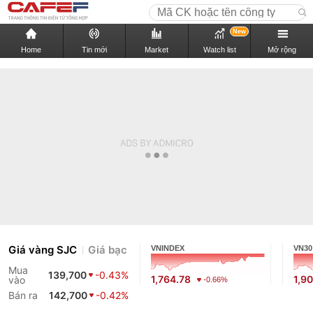
New
Home
Tin mới
Market
Watch list
Mở rộng
Giá vàng SJC
Giá bạc
VNINDEX
VN30
Mua
139,700
-0.43%
1,764.78
1,9
vào
-0.66%
Bán ra
142,700
-0.42%