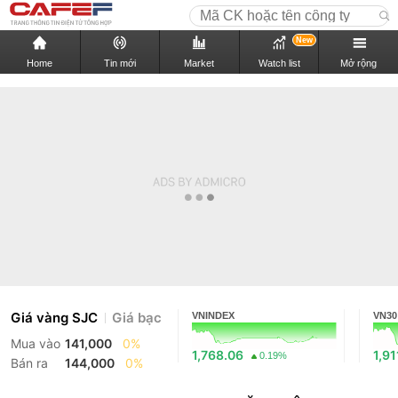
New
Home
Tin mới
Market
Watch list
Mở rộng
Giá vàng SJC
Giá bạc
VNINDEX
VN30
Mua vào
141,000
0%
1,768.06
1,91
0.19%
Bán ra
144,000
0%