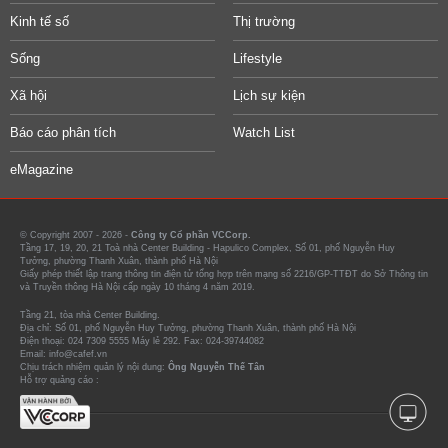
Kinh tế số
Thị trường
Sống
Lifestyle
Xã hội
Lịch sự kiện
Báo cáo phân tích
Watch List
eMagazine
© Copyright 2007 - 2026 -
Công ty Cổ phần VCCorp.
Tầng 17, 19, 20, 21 Toà nhà Center Building - Hapulico Complex, Số 01, phố Nguyễn Huy
Tưởng, phường Thanh Xuân, thành phố Hà Nội
Giấy phép thiết lập trang thông tin điện tử tổng hợp trên mạng số 2216/GP-TTĐT do Sở Thông tin
và Truyền thông Hà Nội cấp ngày 10 tháng 4 năm 2019.
Tầng 21, tòa nhà Center Building.
Địa chỉ: Số 01, phố Nguyễn Huy Tưởng, phường Thanh Xuân, thành phố Hà Nội
Điện thoại: 024 7309 5555 Máy lẻ 292. Fax: 024-39744082
Email: info@cafef.vn
Chịu trách nhiệm quản lý nội dung:
Ông Nguyễn Thế Tân
Hỗ trợ quảng cáo :