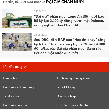
ĐẠI GIA CHĂN NUÔI
Tin tức, bài viết mới nhất về
14/05/2025
"Đại gia" chăn nuôi Long An đột ngột báo
lãi kỷ lục 2.100 tỷ đồng, vượt mặt Dabaco,
nông nghiệp Hoà Phát, BAF
14/05/2024
Sau DBC, đến BAF của “Heo ăn chay” tăng
kịch trần: Giá heo hồi phục 25% lên 64.000
đồng/kg, các đại gia chăn nuôi đang ráo
riết cho một cuộc đua mới
Lên đầu trang
Trang chủ
Thị trường chứng khoán
Tài chính - Ngân hàng
Smart Money
Bất động sản
Doanh nghiệp
Tài chính quốc tế
Kinh tế vĩ mô - Đầu tư