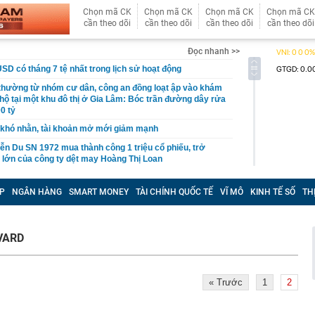
Chọn mã CK
Chọn mã CK
Chọn mã CK
Chọn mã CK
cần theo dõi
cần theo dõi
cần theo dõi
cần theo dõi
Đọc nhanh >>
USD có tháng 7 tệ nhất trong lịch sử hoạt động
 thường từ nhóm cư dân, công an đồng loạt ập vào khám
 hộ tại một khu đô thị ở Gia Lâm: Bóc trần đường dây rửa
0 tỷ
khó nhằn, tài khoản mở mới giảm mạnh
ễn Du SN 1972 mua thành công 1 triệu cổ phiếu, trở
 lớn của công ty dệt may Hoàng Thị Loan
đỉnh núi cao thứ 5 Việt Nam, là “ cột mốc thiêng liêng đẹp
ng” ở độ cao trên 3.000m, điểm đến "trong mơ" của dân
P
NGÂN HÀNG
SMART MONEY
TÀI CHÍNH QUỐC TẾ
VĨ MÔ
KINH TẾ SỐ
TH
 hệ thống y khoa tư nhân sở hữu 14 bệnh viện, 2.900
vừa được vinh danh "Hệ thống Y khoa tốt nhất Việt Nam
VARD
hoán bị HoSE cắt margin trong tháng 8
iệp Việt thu hơn 1 tỷ USD ở nước ngoài trong nửa đầu
« Trước
1
2
i nhuận tăng hơn 120%
Vietcap dự phóng VN-Index có thể chạm mốc 1.885 điểm