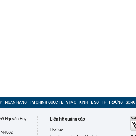
P
NGÂN HÀNG
TÀI CHÍNH QUỐC TẾ
VĨ MÔ
KINH TẾ SỐ
THỊ TRƯỜNG
SỐNG
 phố Nguyễn Huy
Liên hệ quảng cáo
Hotline:
9744082