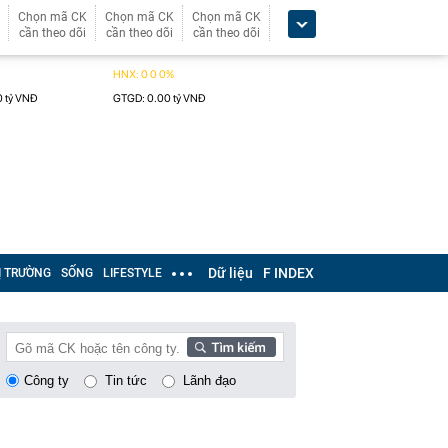
Chọn mã CK
Chọn mã CK
Chọn mã CK
cần theo dõi
cần theo dõi
cần theo dõi
Dữ liệu
F INDEX
Ị TRƯỜNG
SỐNG
LIFESTYLE
Công ty
Tin tức
Lãnh đạo