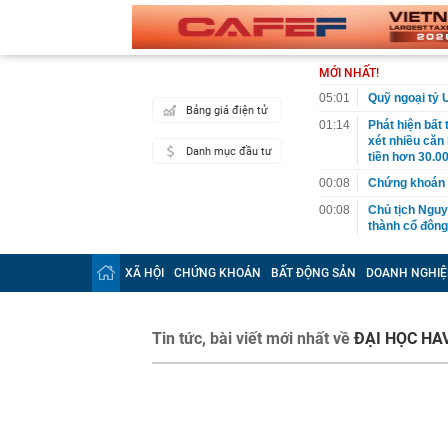
MỚI NHẤT!
05:01
Quỹ ngoại tỷ 
Bảng giá điện tử
01:14
Phát hiện bất
xét nhiều căn
Danh mục đầu tư
tiền hơn 30.00
00:08
Chứng khoán 
00:08
Chủ tịch Nguy
thành cổ đông
00:05
Ít người biết 
nhất biên cươ
XÃ HỘI
CHỨNG KHOÁN
BẤT ĐỘNG SẢN
DOANH NGHIỆ
trekking
00:05
Việt Nam có 1
giường bệnh, 
Tin tức, bài viết mới nhất về
ĐẠI HỌC HA
2026"
00:05
56 mã chứng k
00:03
Một doanh ngh
năm 2026, lợ
00:03
Chứng khoán 