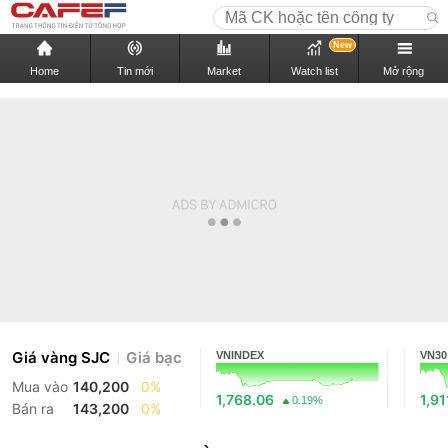
New
Home
Tin mới
Market
Watch list
Mở rộng
Giá vàng SJC
Giá bạc
VNINDEX
VN30
Mua vào
140,200
0%
1,768.06
1,91
0.19%
Bán ra
143,200
0%