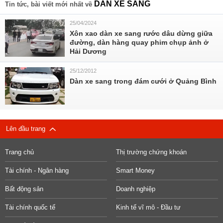
DÀN XE SANG
Tin tức, bài viết mới nhất về
25/04/2024
Xôn xao dàn xe sang rước dâu dừng giữa
đường, dàn hàng quay phim chụp ảnh ở
Hải Dương
25/12/2012
Dàn xe sang trong đám cưới ở Quảng Bình
Lên đầu trang
Trang chủ
Thị trường chứng khoán
Tài chính - Ngân hàng
Smart Money
Bất động sản
Doanh nghiệp
Tài chính quốc tế
Kinh tế vĩ mô - Đầu tư