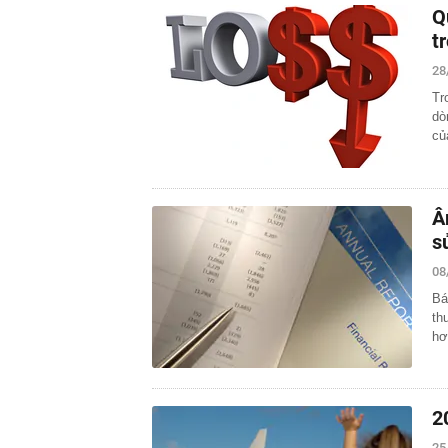
Q
t
28
Tr
dò
củ
Â
s
08
Bá
th
hơ
2
25