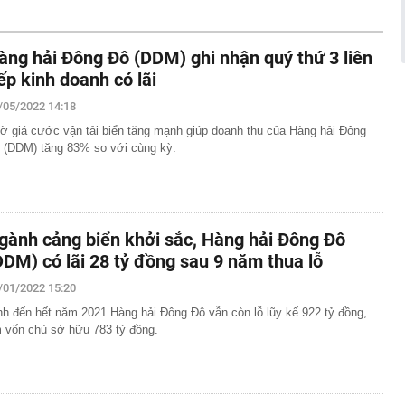
iều chỉnh dự án đường sắt Lào Cai - Hà Nội - Hải Phòng?
 đám kể chuyện quá khứ với Bằng Kiều
àng hải Đông Đô (DDM) ghi nhận quý thứ 3 liên
ãi suất vào tháng 9
iếp kinh doanh có lãi
học thuộc BIG4 kinh tế miền Bắc có điểm chuẩn gần
 30 điểm
/05/2022 14:18
 hàng HDBank mới nhất tháng 8/2026: Gửi kỳ hạn nào có
ờ giá cước vận tải biển tăng mạnh giúp doanh thu của Hàng hải Đông
hất?
 (DDM) tăng 83% so với cùng kỳ.
ư phía Bắc công bố điểm chuẩn từ 15 điểm, tung quỹ học
ng chào mừng tân sinh viên
dân trên cả nước cần đặc biệt cảnh giác trước loại
hị 508 chủ phương tiện vi phạm có biển số sau nhanh
gành cảng biển khởi sắc, Hàng hải Đông Đô
t nguội theo Nghị định 168
DDM) có lãi 28 tỷ đồng sau 9 năm thua lỗ
cất giấu tang vật của chủ hộ kinh doanh Huỳnh Hạ Thi
/01/2022 15:20
an Ngọc lên tiếng giữa đêm
nh đến hết năm 2021 Hàng hải Đông Đô vẫn còn lỗ lũy kế 922 tỷ đồng,
 vốn chủ sở hữu 783 tỷ đồng.