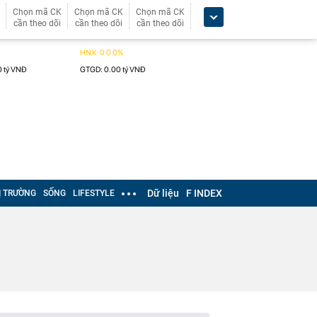
Chọn mã CK
Chọn mã CK
Chọn mã CK
cần theo dõi
cần theo dõi
cần theo dõi
Dữ liệu
F INDEX
Ị TRƯỜNG
SỐNG
LIFESTYLE