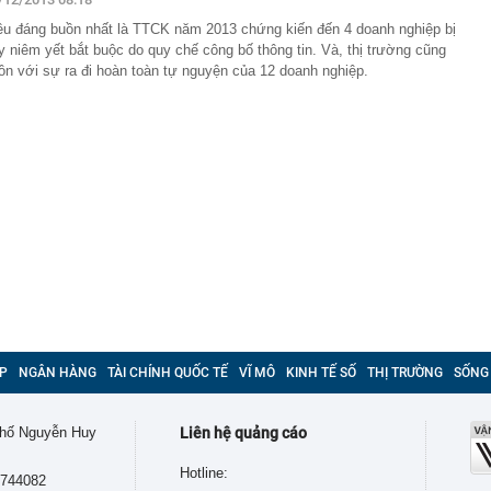
ều đáng buồn nhất là TTCK năm 2013 chứng kiến đến 4 doanh nghiệp bị
y niêm yết bắt buộc do quy chế công bố thông tin. Và, thị trường cũng
ồn với sự ra đi hoàn toàn tự nguyện của 12 doanh nghiệp.
P
NGÂN HÀNG
TÀI CHÍNH QUỐC TẾ
VĨ MÔ
KINH TẾ SỐ
THỊ TRƯỜNG
SỐNG
 phố Nguyễn Huy
Liên hệ quảng cáo
Hotline:
9744082