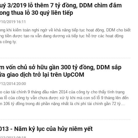
uý 3/2019 lỗ thêm 7 tỷ đồng, DDM chìm đắm
rong thua lỗ 30 quý liên tiếp
/10/2019 16:11
ong khi kiểm toán nghi ngờ về khả năng tiếp tục hoạt động, DDM cho biết
ng tiền được tạo ra vẫn đang dương và tiếp tục hỗ trợ các hoạt động
a công ty.
m vốn chủ sở hữu gần 300 tỷ đồng, DDM sắp
ửa giao dịch trở lại trên UpCOM
/12/2014 20:00
o cáo tài chính 9 tháng đầu năm 2014 của công ty cho thấy tình trạng
ua lỗ của công ty vẫn chưa được xử lý khi mà con số lỗ 9 tháng lên đến
n 106 tỷ đồng trong đó phần nặng nhất là chi phí tài chính gần 72 tỷ…
013 - Năm kỷ lục của hủy niêm yết
/12/2013 08:18