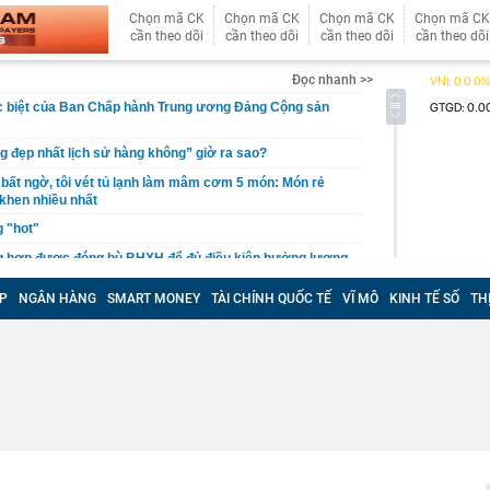
Chọn mã CK
Chọn mã CK
Chọn mã CK
Chọn mã CK
cần theo dõi
cần theo dõi
cần theo dõi
cần theo dõi
Đọc nhanh >>
c biệt của Ban Chấp hành Trung ương Đảng Cộng sản
 đẹp nhất lịch sử hàng không” giờ ra sao?
bất ngờ, tôi vét tủ lạnh làm mâm cơm 5 món: Món rẻ
 khen nhiều nhất
 "hot"
 hợp được đóng bù BHXH để đủ điều kiện hưởng lương
P
NGÂN HÀNG
SMART MONEY
TÀI CHÍNH QUỐC TẾ
VĨ MÔ
KINH TẾ SỐ
TH
 phê trà xanh" đang phủ sóng mạng xã hội Nhật: Vì sao
in rằng nó giúp kiểm soát cân nặng?
ộ Công an thông tin 7 cá nhân giao dịch vàng khoảng
 trả cổ tức bằng cổ phiếu tỷ lệ 7%
un nước uống cần bỏ ngay
phú Phạm Nhật Vượng tham gia vào nền "kinh tế bạc" tỷ
 Nam