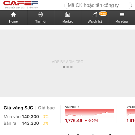
New
Home
Tin mới
Market
Watch list
Mở rộng
Giá vàng SJC
Giá bạc
VNINDEX
VN30
Mua vào
140,300
0%
1,776.46
1,9
-0.04%
Bán ra
143,300
0%