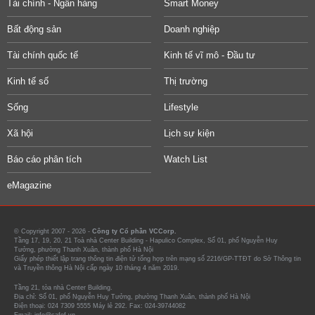
Tài chính - Ngân hàng
Smart Money
Bất động sản
Doanh nghiệp
Tài chính quốc tế
Kinh tế vĩ mô - Đầu tư
Kinh tế số
Thị trường
Sống
Lifestyle
Xã hội
Lịch sự kiện
Báo cáo phân tích
Watch List
eMagazine
© Copyright 2007 - 2026 -
Công ty Cổ phần VCCorp.
Tầng 17, 19, 20, 21 Toà nhà Center Building - Hapulico Complex, Số 01, phố Nguyễn Huy
Tưởng, phường Thanh Xuân, thành phố Hà Nội
Giấy phép thiết lập trang thông tin điện tử tổng hợp trên mạng số 2216/GP-TTĐT do Sở Thông tin
và Truyền thông Hà Nội cấp ngày 10 tháng 4 năm 2019.
Tầng 21, tòa nhà Center Building.
Địa chỉ: Số 01, phố Nguyễn Huy Tưởng, phường Thanh Xuân, thành phố Hà Nội
Điện thoại: 024 7309 5555 Máy lẻ 292. Fax: 024-39744082