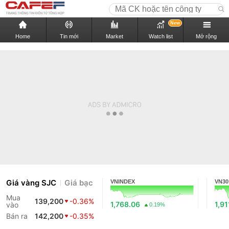
New
Home
Tin mới
Market
Watch list
Mở rộng
Giá vàng SJC
Giá bạc
VNINDEX
VN30
Mua
139,200
-0.36%
1,768.06
1,91
vào
0.19%
Bán ra
142,200
-0.35%