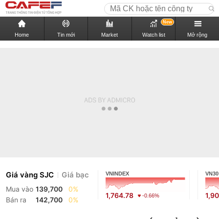
New
Home
Tin mới
Market
Watch list
Mở rộng
Giá vàng SJC
Giá bạc
VNINDEX
VN30
Mua vào
139,700
0%
1,764.78
1,9
-0.66%
Bán ra
142,700
0%