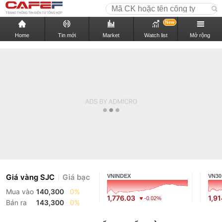
New
Home
Tin mới
Market
Watch list
Mở rộng
Giá vàng SJC
Giá bạc
VNINDEX
VN30
Mua vào
140,300
0%
1,776.03
1,91
-0.02%
Bán ra
143,300
0%