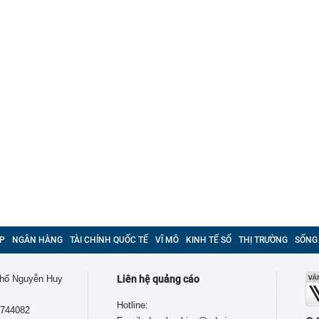
P
NGÂN HÀNG
TÀI CHÍNH QUỐC TẾ
VĨ MÔ
KINH TẾ SỐ
THỊ TRƯỜNG
SỐNG
 phố Nguyễn Huy
Liên hệ quảng cáo
Hotline:
9744082