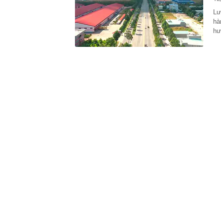
00:01
VNPT nắm giữ 
Viettel Global
Lư
hà
00:01
Nắm trong ta
MWG chỉ nga
hư
00:01
Khám xét ngôi
5 thỏi vàng gi
23:28
4 dấu hiệu nh
23:12
Quốc gia có l
vượt Hàn Quốc
23:01
Người bán trá
nghề lại kiểm 
23:00
Tiếp viên tàu
sao nhiều hơn
22:34
Cụ bà 70 tuổi
biết bí quyết
22:34
Ngôi nhà chứ
22:31
Giá vàng vượt
22:30
Một doanh ngh
22:08
Lời khuyên ch