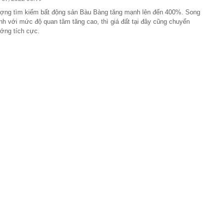
lượng tiền hơn 62.000 tỷ đồng, lớn hơn cả Vinhomes,
ợng tìm kiếm bất động sản Bàu Bàng tăng mạnh lên đến 400%. Song
nh với mức độ quan tâm tăng cao, thì giá đất tại đây cũng chuyển
y Điện Máy Xanh, Bách Hóa Xanh, An Khang, vốn hóa
ng DMX
ớng tích cực.
 nhà cổ, phát hiện 'kho báu' gồm 1.000 đồng tiền vàng và
ấu trong nhiều ngăn bí mật - giá trị hơn 18 tỷ đồng
ận biết ngôi nhà có phong thuỷ không thuận lợi
ượng khách đến Việt Nam đông nhất 7 tháng đầu năm,
 và Nga, gấp gần 6 lần Ấn Độ
i cây tiết lộ: Khách thường chọn quả to, người trong
tra 5 chi tiết này trước
 cao tốc quỳ gối 1h an ủi khách: 7 năm sau ở khách sạn 5
 ở nhà, bay hạng thương gia
 có xương trẻ khỏe như phụ nữ 30, bác sĩ kinh ngạc khi
a đựng tâm huyết của NSND Tự Long
 4.300 USD/ounce, chuyên gia dự báo đỉnh mới
iệp dầu khí đem hơn 42.200 tỷ đồng gửi ngân hàng
o những người không rút điện ấm siêu tốc trước khi ngủ