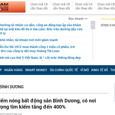
Chọn mã CK
Chọn mã CK
Chọn mã CK
Chọn mã CK
cần theo dõi
cần theo dõi
cần theo dõi
cần theo dõi
Đọc nhanh >>
 thường từ nhóm cư dân, công an đồng loạt ập vào khám
 hộ tại một khu đô thị ở Gia Lâm: Bóc trần đường dây rửa
0 tỷ
khó nhằn, tài khoản mở mới giảm mạnh
ễn Du SN 1972 mua thành công 1 triệu cổ phiếu, trở
 lớn của công ty dệt may Hoàng Thị Loan
đỉnh núi cao thứ 5 Việt Nam, là “ cột mốc thiêng liêng đẹp
ng” ở độ cao trên 3.000m, điểm đến "trong mơ" của dân
P
NGÂN HÀNG
SMART MONEY
TÀI CHÍNH QUỐC TẾ
VĨ MÔ
KINH TẾ SỐ
TH
 hệ thống y khoa tư nhân sở hữu 14 bệnh viện, 2.900
vừa được vinh danh "Hệ thống Y khoa tốt nhất Việt Nam
BÌNH DƯƠNG
hoán bị HoSE cắt margin trong tháng 8
iệp Việt thu hơn 1 tỷ USD ở nước ngoài trong nửa đầu
i nhuận tăng hơn 120%
iểm nóng bất động sản Bình Dương, có nơi
Vietcap dự phóng VN-Index có thể chạm mốc 1.885 điểm
ượng tìm kiếm tăng đến 400%
áng 8
/07/2022 06:19