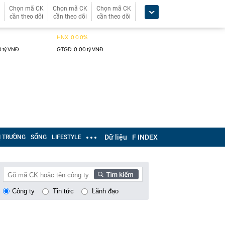
Chọn mã CK
Chọn mã CK
Chọn mã CK
cần theo dõi
cần theo dõi
cần theo dõi
Dữ liệu
F INDEX
Ị TRƯỜNG
SỐNG
LIFESTYLE
Công ty
Tin tức
Lãnh đạo