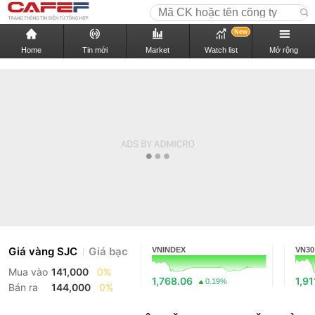
New
Home
Tin mới
Market
Watch list
Mở rộng
Giá vàng SJC
Giá bạc
VNINDEX
VN30
Mua vào
141,000
0%
1,768.06
1,91
0.19%
Bán ra
144,000
0%