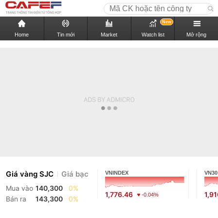
New
Home
Tin mới
Market
Watch list
Mở rộng
Giá vàng SJC
Giá bạc
VNINDEX
VN30
Mua vào
140,300
0%
1,776.46
1,9
-0.04%
Bán ra
143,300
0%