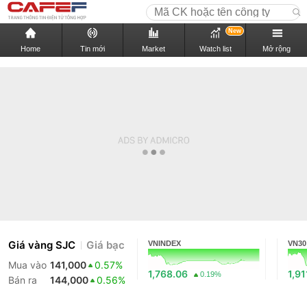
New
Home
Tin mới
Market
Watch list
Mở rộng
Giá vàng SJC
Giá bạc
VNINDEX
VN30
Mua vào
141,000
0.57%
1,768.06
1,91
0.19%
Bán ra
144,000
0.56%