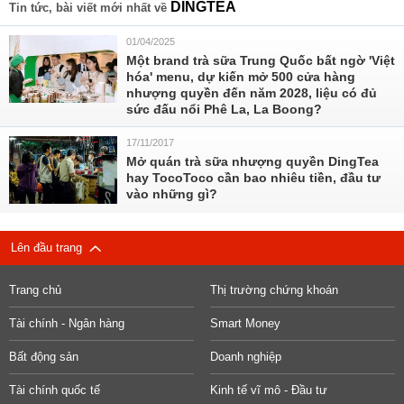
DINGTEA
Tin tức, bài viết mới nhất về
01/04/2025
Một brand trà sữa Trung Quốc bất ngờ 'Việt
hóa' menu, dự kiến mở 500 cửa hàng
nhượng quyền đến năm 2028, liệu có đủ
sức đấu nổi Phê La, La Boong?
17/11/2017
Mở quán trà sữa nhượng quyền DingTea
hay TocoToco cần bao nhiêu tiền, đầu tư
vào những gì?
Lên đầu trang
Trang chủ
Thị trường chứng khoán
Tài chính - Ngân hàng
Smart Money
Bất động sản
Doanh nghiệp
Tài chính quốc tế
Kinh tế vĩ mô - Đầu tư