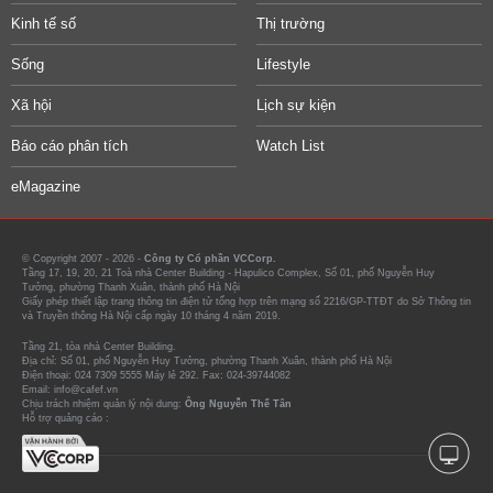
Kinh tế số
Thị trường
Sống
Lifestyle
Xã hội
Lịch sự kiện
Báo cáo phân tích
Watch List
eMagazine
© Copyright 2007 - 2026 -
Công ty Cổ phần VCCorp.
Tầng 17, 19, 20, 21 Toà nhà Center Building - Hapulico Complex, Số 01, phố Nguyễn Huy
Tưởng, phường Thanh Xuân, thành phố Hà Nội
Giấy phép thiết lập trang thông tin điện tử tổng hợp trên mạng số 2216/GP-TTĐT do Sở Thông tin
và Truyền thông Hà Nội cấp ngày 10 tháng 4 năm 2019.
Tầng 21, tòa nhà Center Building.
Địa chỉ: Số 01, phố Nguyễn Huy Tưởng, phường Thanh Xuân, thành phố Hà Nội
Điện thoại: 024 7309 5555 Máy lẻ 292. Fax: 024-39744082
Email: info@cafef.vn
Chịu trách nhiệm quản lý nội dung:
Ông Nguyễn Thế Tân
Hỗ trợ quảng cáo :