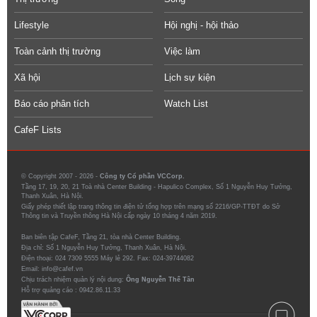
Lifestyle
Hội nghị - hội thảo
Toàn cảnh thị trường
Việc làm
Xã hội
Lịch sự kiện
Báo cáo phân tích
Watch List
CafeF Lists
© Copyright 2007 - 2026 -
Công ty Cổ phần VCCorp.
Tầng 17, 19, 20, 21 Toà nhà Center Building - Hapulico Complex, Số 1 Nguyễn Huy Tưởng,
Thanh Xuân, Hà Nội.
Giấy phép thiết lập trang thông tin điện tử tổng hợp trên mạng số 2216/GP-TTĐT do Sở
Thông tin và Truyền thông Hà Nội cấp ngày 10 tháng 4 năm 2019.
Ban biên tập CafeF, Tầng 21, tòa nhà Center Building.
Địa chỉ: Số 1 Nguyễn Huy Tưởng, Thanh Xuân, Hà Nội.
Điện thoại: 024 7309 5555 Máy lẻ 292. Fax: 024-39744082
Email: info@cafef.vn
Chịu trách nhiệm quản lý nội dung:
Ông Nguyễn Thế Tân
Hỗ trợ quảng cáo :
0942.86.11.33