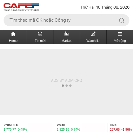
Thứ Hai, 10 Tháng 08, 2026
Home
Tin mới
Market
Watch list
Mở rộng
VNINDEX
VN30
HNX
1,776.77
0.49%
1,925.18
0.74%
287.68
-1.96%