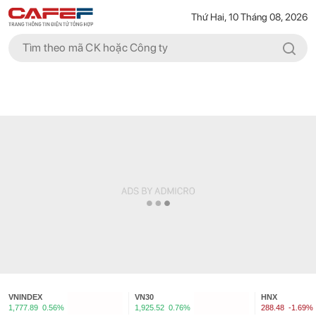
Thứ Hai, 10 Tháng 08, 2026
VNINDEX
VN30
HNX
1,777.89
0.56%
1,925.52
0.76%
288.48
-1.69%