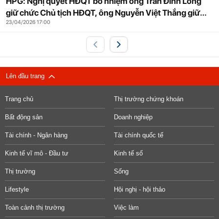
HPG: Nghị quyết HĐQT bổ nhiệm ông Trần Đình Long
giữ chức Chủ tịch HĐQT, ông Nguyễn Việt Thắng giữ
23/04/2026 17:00
chức Tổng giám đốc nhiệm kỳ 2026-2031
Lên đầu trang
Trang chủ
Thị trường chứng khoán
Bất động sản
Doanh nghiệp
Tài chính - Ngân hàng
Tài chính quốc tế
Kinh tế vĩ mô - Đầu tư
Kinh tế số
Thị trường
Sống
Lifestyle
Hội nghị - hội thảo
Toàn cảnh thị trường
Việc làm