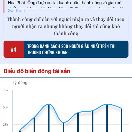
Hòa Phát. Ông được coi là doanh nhân thành công và giàu có
nhất ngành thép Việt Nam. Năm 2020, ông là người giàu thứ 2
Xem thêm
trên sàn chứng khoán Việt Nam, sau Phạm Nhật Vượng
Thành công chỉ đến với người nhận ra và thay đổi theo,
người nhận ra nhưng không thay đổi thì cũng khó
thành công
TRONG DANH SÁCH 200 NGƯỜI GIÀU NHẤT TRÊN THỊ
#4
TRƯỜNG CHỨNG KHOÁN
Biểu đồ biến động tài sản
tỷ đồng
75k
50k
25k