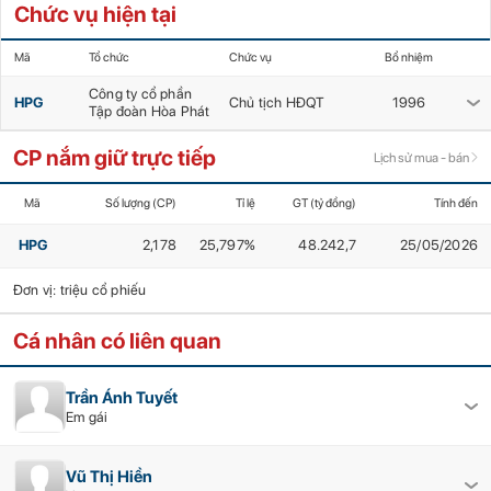
Chức vụ hiện tại
Mã
Tổ chức
Chức vụ
Bổ nhiệm
Công ty cổ phần
HPG
Chủ tịch HĐQT
1996
Tập đoàn Hòa Phát
CP nắm giữ trực tiếp
Lịch sử mua - bán
Mã
Số lượng (CP)
Tỉ lệ
GT (tỷ đồng)
Tính đến
HPG
2,178
25,797%
48.242,7
25/05/2026
Đơn vị: triệu cổ phiếu
Cá nhân có liên quan
Trần Ánh Tuyết
Em gái
Vũ Thị Hiền