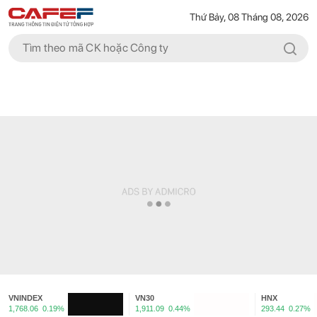
Thứ Bảy, 08 Tháng 08, 2026
VNINDEX
VN30
HNX
1,768.06
0.19%
1,911.09
0.44%
293.44
0.27%