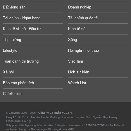
Bất động sản
Doanh nghiệp
Tài chính - Ngân hàng
Tài chính quốc tế
Kinh tế vĩ mô - Đầu tư
Kinh tế số
Thị trường
Sống
Lifestyle
Hội nghị - hội thảo
Toàn cảnh thị trường
Việc làm
Xã hội
Lịch sự kiện
Báo cáo phân tích
Watch List
CafeF Lists
© Copyright 2007 - 2026 -
Công ty Cổ phần VCCorp.
Tầng 17, 19, 20, 21 Toà nhà Center Building - Hapulico Complex, Số 1 Nguyễn Huy Tưởng,
Thanh Xuân, Hà Nội.
Giấy phép thiết lập trang thông tin điện tử tổng hợp trên mạng số 2216/GP-TTĐT do Sở Thông tin
và Truyền thông Hà Nội cấp ngày 10 tháng 4 năm 2019.