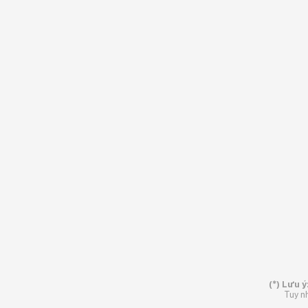
(*) Lưu ý
Tuy nh