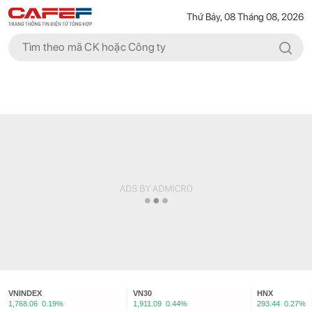
Thứ Bảy, 08 Tháng 08, 2026
VNINDEX
VN30
HNX
1,768.06
0.19%
1,911.09
0.44%
293.44
0.27%