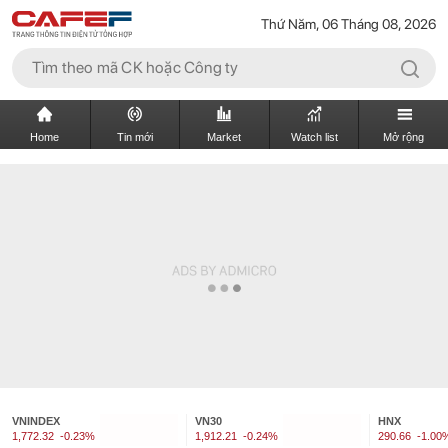
Thứ Năm, 06 Tháng 08, 2026
Home
Tin mới
Market
Watch list
Mở rộng
VNINDEX
VN30
HNX
1,772.32
-0.23%
1,912.21
-0.24%
290.66
-1.00