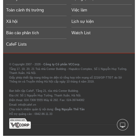
Toàn cảnh thị trường
Việc làm
Xã hội
Lịch sự kiện
Báo cáo phân tích
Watch List
CafeF Lists
© Copyright 2007 - 2026 -
Công ty Cổ phần VCCorp.
Tầng 17, 19, 20, 21 Toà nhà Center Building - Hapulico Complex, Số 1 Nguyễn Huy Tưởng,
Thanh Xuân, Hà Nội.
Giấy phép thiết lập trang thông tin điện tử tổng hợp trên mạng số 2216/GP-TTĐT do Sở
Thông tin và Truyền thông Hà Nội cấp ngày 10 tháng 4 năm 2019.
Ban biên tập CafeF, Tầng 21, tòa nhà Center Building.
Địa chỉ: Số 1 Nguyễn Huy Tưởng, Thanh Xuân, Hà Nội.
Điện thoại: 024 7309 5555 Máy lẻ 292. Fax: 024-39744082
Email: info@cafef.vn
Chịu trách nhiệm quản lý nội dung:
Ông Nguyễn Thế Tân
Hỗ trợ quảng cáo :
0942.86.11.33