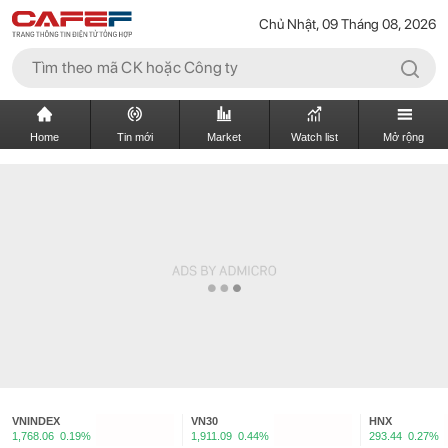
Chủ Nhật, 09 Tháng 08, 2026
Home
Tin mới
Market
Watch list
Mở rộng
VNINDEX
VN30
HNX
1,768.06
0.19%
1,911.09
0.44%
293.44
0.27%