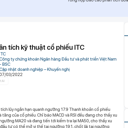
Tổng hợp báo cáo phân tích doan
 đời bậc nhất TP.HCM lên tiếng sau kết luận
ủ
iếng
iếng sau kết luận của Thanh tra Chính phủ
 từng phủ sóng bìa tạp chí 20 năm trước: "Mã
ch hàng 'mua bia kèm lạc' khi vay vốn
n tích kỹ thuật cổ phiếu ITC
ogle Maps mà người chạy xe nên biết
ITC
Công ty chứng khoán Ngân hàng Đầu tư và phát triển Việt Nam
đầu tiên công bố điểm chuẩn đại học 2026, cao
- BSC
Cập nhật doanh nghiệp – Khuyến nghị
chủ hộ kinh doanh Huỳnh Hạ Thi SN 1995
07/03/2022
lúc 16h, công an bắt giam Lê Thị Cẩm Thạch SN
t AI
0s
an đồng loạt kiểm tra 82 người ở các quán
i tích lũy ngắn hạn quanh ngưỡng 17.9 Thanh khoản cổ phiếu
à tăng của cổ phiếu. Chỉ báo MACD và RSI đều đang cho thấy xu
ngưỡng MA20 và đang tiến tới kiểm tra lại MA50, cho thấy xu
ầu tư có thể mở vị thế tại ngưỡng 19.1, chốt lãi tại ngưỡng