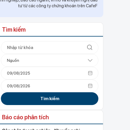
h nghiệp, báo cáo ngành, vĩ mô và khuyến nghị đầu
tư từ các công ty chứng khoán trên CafeF
Tìm kiếm
Nguồn
Tìm kiếm
Báo cáo phân tích