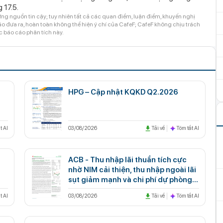
 17.5.
ng nguồn tin cậy; tuy nhiên tất cả các quan điểm, luận điểm, khuyến nghị
 đưa ra, hoàn toàn không thể hiện ý chí của CafeF; CafeF không chịu trách
c báo cáo phân tích này.
HPG – Cập nhật KQKD Q2.2026
t AI
03/08/2026
Tải về
Tóm tắt AI
ACB - Thu nhập lãi thuần tích cực
nhờ NIM cải thiện, thu nhập ngoài lãi
sụt giảm mạnh và chi phí dự phòng
gia tăng
t AI
03/08/2026
Tải về
Tóm tắt AI