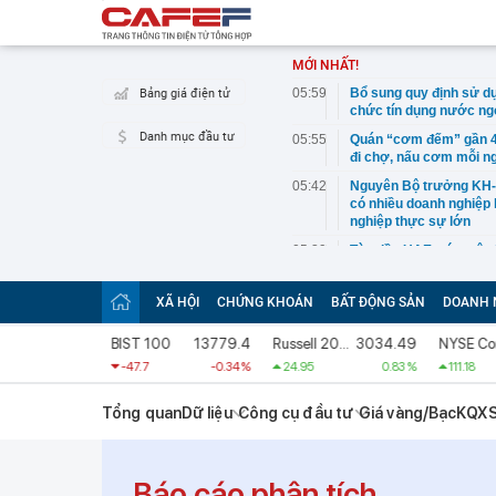
MỚI NHẤT!
05:59
Bổ sung quy định sử dụ
Bảng giá điện tử
chức tín dụng nước ng
Danh mục đầu tư
05:55
Quán “cơm đếm” gần 40
đi chợ, nấu cơm mỗi ng
05:42
Nguyên Bộ trưởng KH-C
có nhiều doanh nghiệp 
nghiệp thực sự lớn
05:39
Tàu dầu UAE trúng tên 
05:38
Doanh nghiệp vàng Mi H
phủ
XÃ HỘI
CHỨNG KHOÁN
BẤT ĐỘNG SẢN
DOANH 
05:32
Cụ ông 92 tuổi chia và
 Index MC
5777.29
BIST 100
13779.4
Russell 2000
3034.49
NYSE Composite Index
An: Hé lộ về món quà đ
0.18 %
-47.7
-0.34 %
24.95
0.83 %
111.18
05:30
Hà Nội triển khai tổ h
9ha
Tổng quan
Dữ liệu
Công cụ đầu tư
Giá vàng/Bạc
KQX
05:30
Vì sao tiết kiệm 2 tri
dưỡng già?
05:20
PNJ công bố thông tin 
Báo cáo phân tích
phủ