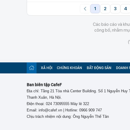
1
2
3
4
Các báo cáo và khuy
công bố, nhằm mục 
(
XÃ HỘI
CHỨNG KHOÁN
BẤT ĐỘNG SẢN
DOANH 
Ban biên tập CafeF
Địa chỉ: Tầng 21 Tòa nhà Center Building. Số 1 Nguyễn Huy
Thanh Xuân, Hà Nội.
Điện thoại: 024 73095555 Máy lẻ 322
Email: info@cafef.vn | Hotline: 0966 909 747
Chịu trách nhiệm nội dung: Ông Nguyễn Thế Tân