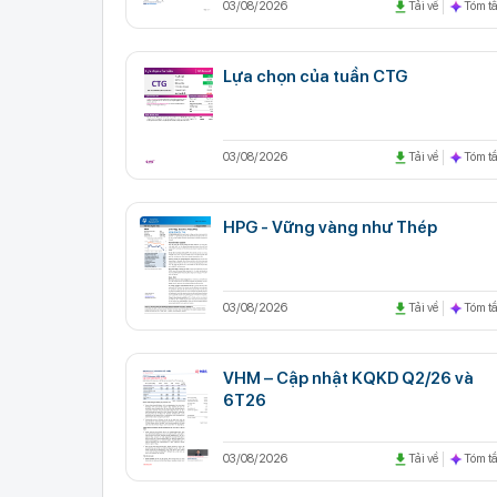
03/08/2026
Tải về
Tóm tắ
Lựa chọn của tuần CTG
03/08/2026
Tải về
Tóm tắ
HPG - Vững vàng như Thép
03/08/2026
Tải về
Tóm tắ
VHM – Cập nhật KQKD Q2/26 và
6T26
03/08/2026
Tải về
Tóm tắ