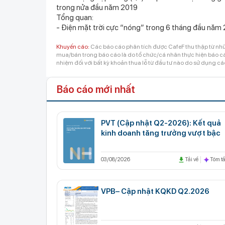
trong nửa đầu năm 2019
Tổng quan:
- Điện mặt trời cực “nóng” trong 6 tháng đầu năm
Khuyến cáo:
Các báo cáo phân tích được CafeF thu thập từ nhữ
mua/bán trong báo cáo là do tổ chức/cá nhân thực hiện báo cáo
nhiệm đối với bất kỳ khoản thua lỗ từ đầu tư nào do sử dụng cá
Báo cáo mới nhất
PVT (Cập nhật Q2-2026): Kết quả
kinh doanh tăng trưởng vượt bậc
03/08/2026
Tải về
Tóm tắ
VPB– Cập nhật KQKD Q2.2026