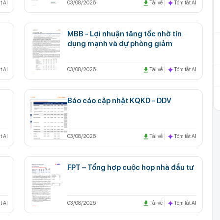
t AI
03/08/2026
Tải về
Tóm tắt AI
MBB - Lợi nhuận tăng tốc nhờ tín
dụng mạnh và dự phòng giảm
t AI
03/08/2026
Tải về
Tóm tắt AI
Báo cáo cập nhật KQKD - DDV
t AI
03/08/2026
Tải về
Tóm tắt AI
FPT – Tổng hợp cuộc họp nhà đầu tư
t AI
03/08/2026
Tải về
Tóm tắt AI