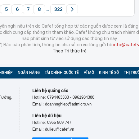
5
6
7
8
322
...
ến nghị nêu trên do Cafef tổng hợp từ các nguồn được xem là đáng t
đích cung cấp thông tin tham khảo. Cafef không chịu trách nhiệm đố
nào phát sinh từ việc sử dụng các thông tin này.
*) Báo cáo phân tích, thông tin chia sẻ xin vui lòng gửi tới
info@cafef.
Theo Trí thức trẻ
NGHIỆP
NGÂN HÀNG
TÀI CHÍNH QUỐC TẾ
VĨ MÔ
KINH TẾ SỐ
THỊ TRƯ
Liên hệ quảng cáo
 Tưởng,
Hotline: 0794463333 - 0961984388
Email: doanhnghiep@admicro.vn
Liên hệ dữ liệu
Hotline: 0966 909 747
Email: dulieu@cafef.vn