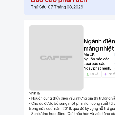
quân vượt 1 tỷ đồng mỗ
Thứ Sáu, 07 Tháng 08, 2026
08:34
Một tài khoản ngân hà
100 triệu đồng
08:32
Phát hiện 'kho báu' lớn 
thác dưới 1 USD/kg, cô
tức quan tâm
08:32
Quét rác trên đường, ph
Ngành điện
xe
08:30
Mcredit ghi danh Top 5 
mảng nhiệt
08:30
Lương bác sĩ, giáo viên
Mã CK:
khác biệt về thu nhập
Nguồn báo cáo:
Loại báo cáo:
08:29
Trả hồ sơ điều tra bổ s
Ngày phát hành:
08:25
Tin nhắn “nơi này điên
Tải về
Tóm tắ
AI bên trong OpenAI
08:22
Đừng chỉ nhắc đến Par
tích ít ai biết: Bảo sa
08:19
1 tài khoản SeABank ch
Nhìn lại:
đồng chuyển khoản: Cô
- Nguồn cung thủy điện yếu, nhưng giá thị trường 
- Cho dù được bổ sung một phần lớn công suất từ đi
trong nửa cuối năm 2019, qua đó kỳ vọng hỗ trợ giá
- Sản lượng hợp đồng (Qc) thấp hơn và việc tăng giá