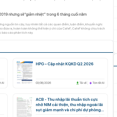
 2019 nhưng sẽ“giảm nhiệt” trong 6 tháng cuối năm
ng nguồn tin cậy; tuy nhiên tất cả các quan điểm, luận điểm, khuyến nghị
 đưa ra, hoàn toàn không thể hiện ý chí của CafeF; CafeF không chịu trách
c báo cáo phân tích này.
HPG – Cập nhật KQKD Q2.2026
t AI
03/08/2026
Tải về
Tóm tắt AI
ACB - Thu nhập lãi thuần tích cực
nhờ NIM cải thiện, thu nhập ngoài lãi
sụt giảm mạnh và chi phí dự phòng
gia tăng