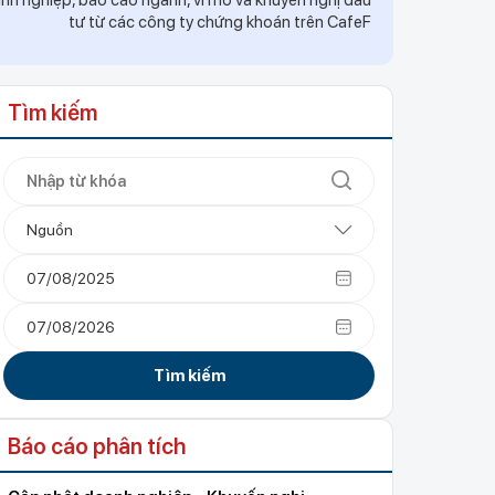
h nghiệp, báo cáo ngành, vĩ mô và khuyến nghị đầu
tư từ các công ty chứng khoán trên CafeF
Tìm kiếm
Nguồn
Tìm kiếm
Báo cáo phân tích