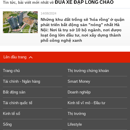
ĐUA XE ĐẠP LÒNG CHẢO
Tin tức, bài viết mới nhất về
14/08/2024
Những khu đất trống sẽ 'hóa rồng' ở quận
phát triển bất động sản "nóng" nhất Hà
Nội: Nơi là trụ sở 10 bộ ngành, nơi được
loạt ông lớn đầu tư, nơi xây dựng thành
phố công nghệ xanh
Lên đầu trang
Trang chủ
Thị trường chứng khoán
Tài chính - Ngân hàng
Smart Money
Bất động sản
Doanh nghiệp
Tài chính quốc tế
Kinh tế vĩ mô - Đầu tư
Kinh tế số
Thị trường
Sống
Lifestyle