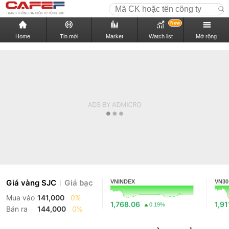
New
Home
Tin mới
Market
Watch list
Mở rộng
Giá vàng SJC
Giá bạc
VNINDEX
VN30
Mua vào
141,000
0%
1,768.06
1,91
0.19%
Bán ra
144,000
0%