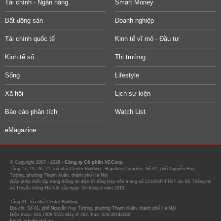
Tài chính - Ngân hàng
Smart Money
Bất động sản
Doanh nghiệp
Tài chính quốc tế
Kinh tế vĩ mô - Đầu tư
Kinh tế số
Thị trường
Sống
Lifestyle
Xã hội
Lịch sự kiện
Báo cáo phân tích
Watch List
eMagazine
© Copyright 2007 - 2026 -
Công ty Cổ phần VCCorp.
Tầng 17, 19, 20, 21 Toà nhà Center Building - Hapulico Complex, Số 01, phố Nguyễn Huy
Tưởng, phường Thanh Xuân, thành phố Hà Nội
Giấy phép thiết lập trang thông tin điện tử tổng hợp trên mạng số 2216/GP-TTĐT do Sở Thông tin
và Truyền thông Hà Nội cấp ngày 10 tháng 4 năm 2019.
Tầng 21, tòa nhà Center Building.
Địa chỉ: Số 01, phố Nguyễn Huy Tưởng, phường Thanh Xuân, thành phố Hà Nội
Điện thoại: 024 7309 5555 Máy lẻ 292. Fax: 024-39744082