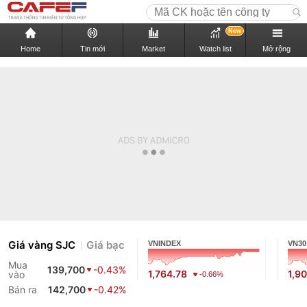
New
Home
Tin mới
Market
Watch list
Mở rộng
Giá vàng SJC
Giá bạc
VNINDEX
VN30
Mua
139,700
-0.43%
1,764.78
1,9
vào
-0.66%
Bán ra
142,700
-0.42%