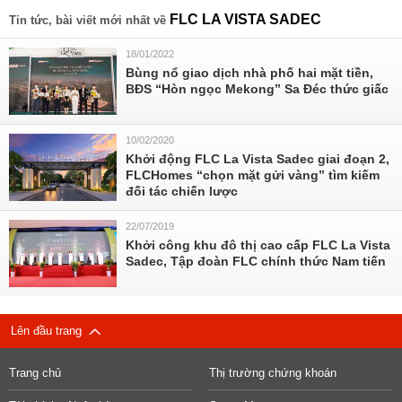
FLC LA VISTA SADEC
Tin tức, bài viết mới nhất về
18/01/2022
Bùng nổ giao dịch nhà phố hai mặt tiền,
BĐS “Hòn ngọc Mekong” Sa Đéc thức giấc
10/02/2020
Khởi động FLC La Vista Sadec giai đoạn 2,
FLCHomes “chọn mặt gửi vàng” tìm kiếm
đối tác chiến lược
22/07/2019
Khởi công khu đô thị cao cấp FLC La Vista
Sadec, Tập đoàn FLC chính thức Nam tiến
Lên đầu trang
Trang chủ
Thị trường chứng khoán