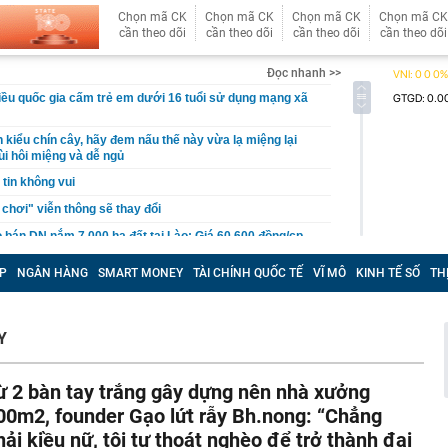
Chọn mã CK
Chọn mã CK
Chọn mã CK
Chọn mã CK
cần theo dõi
cần theo dõi
cần theo dõi
cần theo dõi
Đọc nhanh >>
ều quốc gia cấm trẻ em dưới 16 tuổi sử dụng mạng xã
 kiểu chín cây, hãy đem nấu thế này vừa lạ miệng lại
ùi hôi miệng và dễ ngủ
tin không vui
 chơi" viễn thông sẽ thay đổi
bán DN nắm 7.000 ha đất tại Lào: Giá 60.600 đồng/cp,
11.000 tỷ đồng, gấp rưỡi công ty của ông Trần Bá Dương
P
NGÂN HÀNG
SMART MONEY
TÀI CHÍNH QUỐC TẾ
VĨ MÔ
KINH TẾ SỐ
TH
g sang mua Kia Sportage HEV, chủ xe chia sẻ: ‘Nội thất
 đình 300-500km/ngày vẫn thoải mái, đi phố như xe điện’
 Hồ Quốc Dũng đề nghị CMC tiếp tục phát huy mô hình
Y
nước – nhà trường – doanh nghiệp
 ty chứng khoán vừa từ nhiệm
ừ 2 bàn tay trắng gây dựng nên nhà xưởng
 khẩn cấp Nguyễn Thị Hoa SN 1965
00m2, founder Gạo lứt rẫy Bh.nong: “Chẳng
n cầu vượt sông Hồng, đường vành đai và loạt dự án
ên khắp Hà Nội đang có tiến độ ra sao?
hải kiều nữ, tôi tự thoát nghèo để trở thành đại