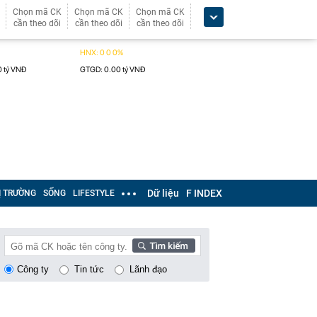
Chọn mã CK
Chọn mã CK
Chọn mã CK
cần theo dõi
cần theo dõi
cần theo dõi
Dữ liệu
F INDEX
Ị TRƯỜNG
SỐNG
LIFESTYLE
Công ty
Tin tức
Lãnh đạo