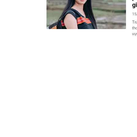
14:46
Tin không vui
g
14:44
Người phụ nữ 
15
quá nhiều, ng
Tr
14:41
Nắng nóng khắ
th
14:40
Công an cảnh b
vự
người dân cần
14:36
Ăn hàng trăm 
tiết lộ bí mật
14:33
Nữ cán bộ thu
thời sinh viên
14:23
Phát minh của
10 lần thép, 
trọng
14:23
Mặt cỏ sân Mỹ
khi được truy
14:21
Ngày 7/8: Tỷ 
14:21
Việt Nam sắp 
Sơn Hải trúng