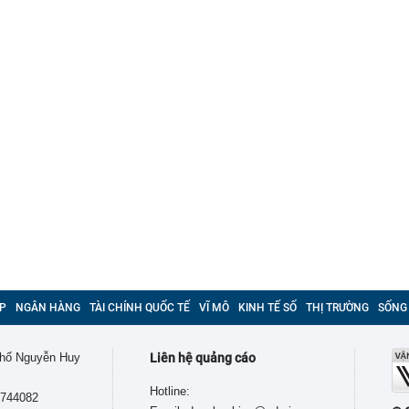
P
NGÂN HÀNG
TÀI CHÍNH QUỐC TẾ
VĨ MÔ
KINH TẾ SỐ
THỊ TRƯỜNG
SỐNG
 phố Nguyễn Huy
Liên hệ quảng cáo
Hotline:
9744082