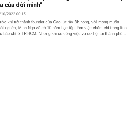
 cho người đợi mua iPhone 18 Pro
ia của đời mình”
54 tuổi qua đời vì ung thư tuyến tụy dù chưa bao giờ ăn
/10/2022 00:15
uyên nhân từ 4 việc nhiều người làm mỗi tối
ước khi trở thành founder của Gạo lứt rẫy Bh.nong, với mong muốn
c nghiệt đảo lộn cuộc sống ở Hàn Quốc
oát nghèo, Minh Nga đã có 10 năm học tập, làm việc chăm chỉ trong lĩnh
áo chiêu lừa tinh vi liên quan đến shipper giao hàng,
c báo chí ở TP.HCM. Nhưng khi có công việc và cơ hội tại thành phố…
 đặc biệt cảnh giác
bát mì vẫn giữ dáng thon gọn, người phụ nữ Nhật Bản
 đốt mỡ là loại đồ uống bán đầy ở Việt Nam
ế là tiểu thư RMIT từng quản lý khách sạn gia đình từ
, khí chất gây chú ý trên sân golf
 Mỹ làm rung chuyển ngành vật liệu: Hợp chất bền gấp
vẫn đạt độ dẻo 15%, mở ra tương lai cho loạt ngành quan
 Đình trước trận ĐT Việt Nam vs Campuchia ra sao sau
ền thông Đông Nam Á khen hết lời
giá trung tâm tăng 30 đồng
có cao tốc 60km kết nối tới nước láng giềng: Liên danh
 thầu hơn 5.000 tỷ đồng