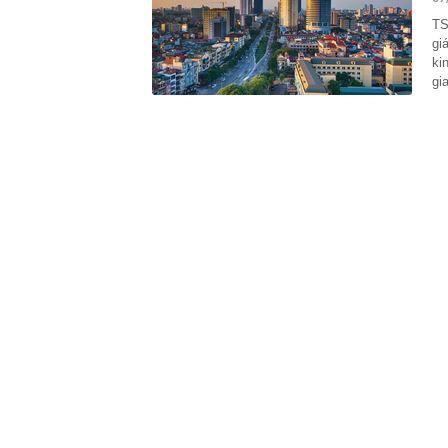
14:33
Bộ 'thúc' địa
TS
trước 8/8
gi
14:33
Lưu ý quan tr
ki
gi
14:31
Chủ tịch Hiệp
đẩy lên cao..
động lớn nhất
14:28
Đồ hộp Hạ Lon
14:26
Bắt Chủ tịch 
sắt cao tốc
14:25
Coteccons chí
toàn hệ thống
14:25
Bữa cơm nhà 
14:23
REE phát hành
14:21
Khởi tố đường
hiệu quả tức t
14:20
Bán tải VinFas
Bi-LED, ghế lá
14:16
5 điều người 
lại rất dễ mắc