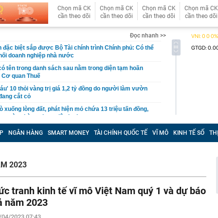
Chọn mã CK
Chọn mã CK
Chọn mã CK
Chọn mã CK
cần theo dõi
cần theo dõi
cần theo dõi
cần theo dõi
Đọc nhanh >>
 đặc biệt sắp được Bộ Tài chính trình Chính phủ: Có thể
 khối doanh nghiệp nhà nước
có tên trong danh sách sau nằm trong diện tạm hoãn
a Cơ quan Thuế
áu' 10 thỏi vàng trị giá 1,2 tỷ đồng do người làm vườn
 đang cắt cỏ
 xuống lòng đất, phát hiện mỏ chứa 13 triệu tấn đồng,
ng cùng hàng chục triệu kg bạc
đến ngân hàng rút 350 triệu sau khi gặp lại bạn cũ trên
P
NGÂN HÀNG
SMART MONEY
TÀI CHÍNH QUỐC TẾ
VĨ MÔ
KINH TẾ SỐ
TH
n lập tức báo công an
khách bóc trần công việc ít được cảm ơn nhất khi đi du
 40 tiếng lên lịch trình cho cả hội, bằng trọn một tuần đi
AM 2023
ớn nhất châu Âu đón tin buồn
ức tranh kinh tế vĩ mô Việt Nam quý 1 và dự báo
mọi thứ thành hàng hóa, chỉ còn một tài sản ngày càng
ộ biết tập trung
ả năm 2023
m xét mức lương công chức xã
/04/2023 07:43