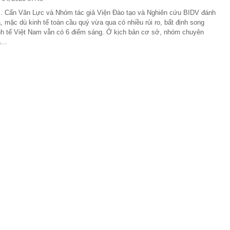
 phương báo cáo tiến độ xây dựng cơ sở dữ liệu đất đai
. Cấn Văn Lực và Nhóm tác giả Viện Đào tạo và Nghiên cứu BIDV đánh
á, mặc dù kinh tế toàn cầu quý vừa qua có nhiều rủi ro, bất định song
ọng khi đăng nhập VneID
nh tế Việt Nam vẫn có 6 điểm sáng. Ở kịch bản cơ sở, nhóm chuyên
a…
 hội BĐS Việt Nam: Khi nguồn cung suy giảm, giá BĐS bị
. người dân, doanh nghiệp là những đối tượng chịu tác
g thua lỗ kỷ lục trong quý 2
công ty Mekolor 'nổ' muốn chi cả trăm tỷ USD làm đường
nh thức triển khai Workday cho hơn 4.000 nhân sự trên
miền Tây mẹ nấu cho Khoai Lang Thang
 cổ phiếu ESOP với giá hời
 dây sản xuất thuốc Đông y giả, pha tân dược để tạo
hì
t VF Wild bản tiêu chuẩn lần đầu xuất hiện: Vẫn có đèn
i chỉnh cơ, lộ thông tin về hệ truyền động EREV
sống tối giản lâu năm không còn làm: Người mới bắt đầu
 phải