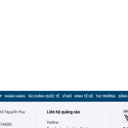
P
NGÂN HÀNG
TÀI CHÍNH QUỐC TẾ
VĨ MÔ
KINH TẾ SỐ
THỊ TRƯỜNG
SỐNG
 phố Nguyễn Huy
Liên hệ quảng cáo
Hotline:
9744082