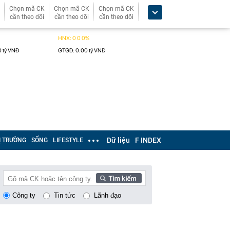
Chọn mã CK
Chọn mã CK
Chọn mã CK
cần theo dõi
cần theo dõi
cần theo dõi
Dữ liệu
F INDEX
Ị TRƯỜNG
SỐNG
LIFESTYLE
Công ty
Tin tức
Lãnh đạo