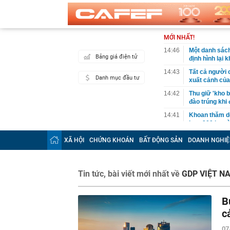
MỚI NHẤT!
14:46
Một danh sách
Bảng giá điện tử
định hình lại
14:43
Tất cả người 
Danh mục đầu tư
xuất cảnh củ
14:42
Thu giữ 'kho b
đào trúng khi
14:41
Khoan thăm dò
hơn 900 kg và
14:40
Người phụ nữ 
XÃ HỘI
CHỨNG KHOÁN
BẤT ĐỘNG SẢN
DOANH NGHIỆ
MXH, nhân viê
14:38
Hơn 2.000 du 
lịch nhóm: "Bỏ
Tin tức, bài viết mới nhất về
GDP VIỆT N
làm"
14:35
Nền kinh tế l
B
14:35
AI đang biến 
đắt giá: Não b
c
14:34
Kiến nghị xe
07