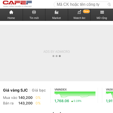
New
Home
Tin mới
Market
Watch list
Mở rộng
Giá vàng SJC
Giá bạc
VNINDEX
VN30
Mua vào
140,200
0%
1,768.06
1,91
0.19%
Bán ra
143,200
0%