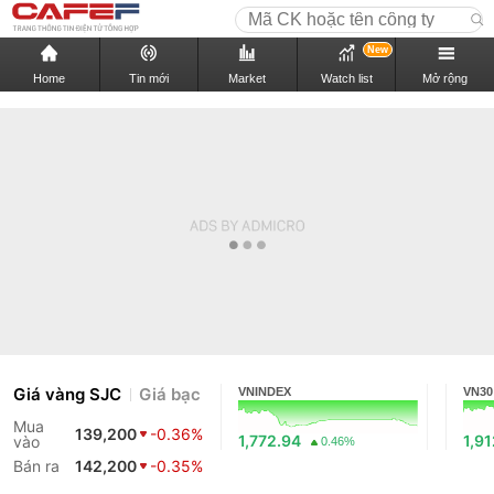
New
Home
Tin mới
Market
Watch list
Mở rộng
Giá vàng SJC
Giá bạc
VNINDEX
VN30
Mua
139,200
-0.36%
1,772.94
1,91
vào
0.46%
Bán ra
142,200
-0.35%