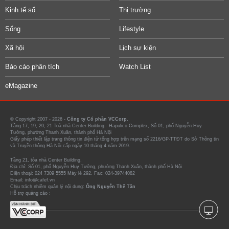
Kinh tế số
Thị trường
Sống
Lifestyle
Xã hội
Lịch sự kiện
Báo cáo phân tích
Watch List
eMagazine
© Copyright 2007 - 2026 -
Công ty Cổ phần VCCorp.
Tầng 17, 19, 20, 21 Toà nhà Center Building - Hapulico Complex, Số 01, phố Nguyễn Huy
Tưởng, phường Thanh Xuân, thành phố Hà Nội
Giấy phép thiết lập trang thông tin điện tử tổng hợp trên mạng số 2216/GP-TTĐT do Sở Thông tin
và Truyền thông Hà Nội cấp ngày 10 tháng 4 năm 2019.
Tầng 21, tòa nhà Center Building.
Địa chỉ: Số 01, phố Nguyễn Huy Tưởng, phường Thanh Xuân, thành phố Hà Nội
Điện thoại: 024 7309 5555 Máy lẻ 292. Fax: 024-39744082
Email: info@cafef.vn
Chịu trách nhiệm quản lý nội dung:
Ông Nguyễn Thế Tân
Hỗ trợ quảng cáo :