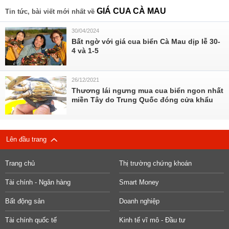
GIÁ CUA CÀ MAU
Tin tức, bài viết mới nhất về
30/04/2024
Bất ngờ với giá cua biển Cà Mau dịp lễ 30-
4 và 1-5
26/12/2021
Thương lái ngưng mua cua biển ngon nhất
miền Tây do Trung Quốc đóng cửa khẩu
Lên đầu trang
Trang chủ
Thị trường chứng khoán
Tài chính - Ngân hàng
Smart Money
Bất động sản
Doanh nghiệp
Tài chính quốc tế
Kinh tế vĩ mô - Đầu tư