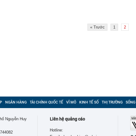
« Trước
1
2
P
NGÂN HÀNG
TÀI CHÍNH QUỐC TẾ
VĨ MÔ
KINH TẾ SỐ
THỊ TRƯỜNG
SỐNG
 phố Nguyễn Huy
Liên hệ quảng cáo
Hotline:
9744082