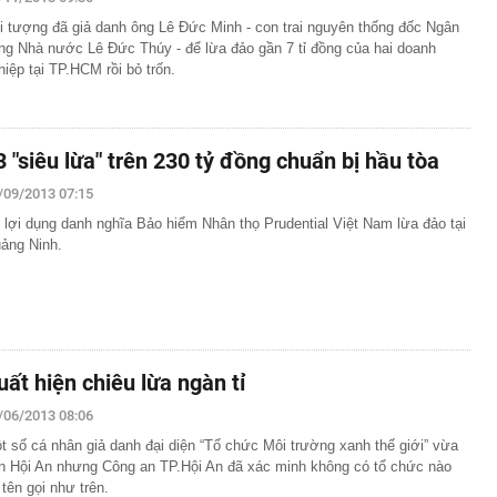
i tượng đã giả danh ông Lê Đức Minh - con trai nguyên thống đốc Ngân
t kiệm hơn 77 triệu đồng, 2 tháng sau được ngân hàng
ng Nhà nước Lê Đức Thúy - để lừa đảo gần 7 tỉ đồng của hai doanh
ông báo: “Tiền đang nằm trong tài khoản của công ty bảo
hiệp tại TP.HCM rồi bỏ trốn.
p (V68) báo lãi tăng 200% trước thềm đưa cổ phiếu lên
3 "siêu lừa" trên 230 tỷ đồng chuẩn bị hầu tòa
nda SH, xe tay ga Ý Lambretta J200 lộ diện sở hữu
i kênh
/09/2013 07:15
đới giật cấp 8 trên Vịnh Bắc Bộ, nhiều vùng biển sóng
 lợi dụng danh nghĩa Bảo hiểm Nhân thọ Prudential Việt Nam lừa đảo tại
ảng Ninh.
cầu cứu' đồng minh của Mỹ
ờng báo tin vui
án cá cần bỏ ngay
ng nhà, người dân bất ngờ thấy cảnh tượng "nổi da gà",
đến xem
uất hiện chiêu lừa ngàn tỉ
uôi xới cơm lại có những chấm tròn? Hơn 90% người
ết hết công dụng
/06/2013 08:06
nh đôi cùng tốt nghiệp Xuất sắc Đại học Ngoại ngữ
t số cá nhân giả danh đại diện “Tổ chức Môi trường xanh thế giới” vừa
n Hội An nhưng Công an TP.Hội An đã xác minh không có tổ chức nào
 tên gọi như trên.