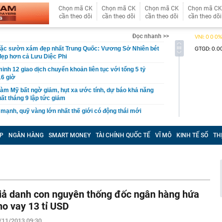
Chọn mã CK
Chọn mã CK
Chọn mã CK
Chọn mã CK
cần theo dõi
cần theo dõi
cần theo dõi
cần theo dõi
Đọc nhanh >>
ặc sườn xám đẹp nhất Trung Quốc: Vương Sở Nhiên bét
đẹp hơn cả Lưu Diệc Phi
inh 12 giao dịch chuyển khoản liên tục với tổng 5 tỷ
16 giờ
làm Mỹ bất ngờ giảm, hụt xa ước tính, dự báo khả năng
uất tháng 9 lập tức giảm
 mạnh, quỹ vàng lớn nhất thế giới có động thái mới
tin, giấy tờ người dân cần sớm tích hợp vào VNeID để
yền lợi
P
NGÂN HÀNG
SMART MONEY
TÀI CHÍNH QUỐC TẾ
VĨ MÔ
KINH TẾ SỐ
TH
n tăng cao hơn vàng miếng
g "kỳ lạ" tựa mình vào dãy núi đá vôi ở Phong Nha:
 tre, nội thất bằng gỗ tái chế, du khách như bước vào
ưa
thông báo: Tạm hoãn xuất cảnh đối với tất cả những ai
iả danh con nguyên thống đốc ngân hàng hứa
nh sách sau đây
ho vay 13 tỉ USD
tối ưu công năng cho ngân sách hạn chế
/11/2013 09:30
công suất thiết kế, Hà Nội giải bài toán chống ngập ra