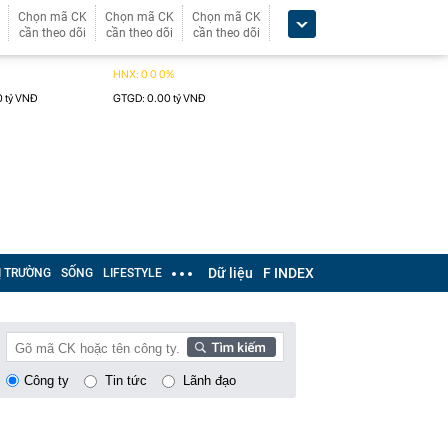
Chọn mã CK
Chọn mã CK
Chọn mã CK
cần theo dõi
cần theo dõi
cần theo dõi
Dữ liệu
F INDEX
Ị TRƯỜNG
SỐNG
LIFESTYLE
Công ty
Tin tức
Lãnh đạo