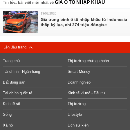
GIÁ Ô TÔ NHẬP KHẨU
Tin tức, bài viết mới nhất về
19/02/2020
Giá trung bình ô tô nhập khẩu từ Indonesia
thấp kỷ lục, chỉ 274 triệu đồng/xe
Lên đầu trang
Trang chủ
Thị trường chứng khoán
Tài chính - Ngân hàng
Smart Money
Bất động sản
Doanh nghiệp
Tài chính quốc tế
Kinh tế vĩ mô - Đầu tư
Kinh tế số
Thị trường
Sống
Lifestyle
Xã hội
Lịch sự kiện