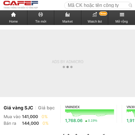
New
Home
Tin mới
Market
Watch list
Mở rộng
Giá vàng SJC
Giá bạc
VNINDEX
VN30
Mua vào
141,000
0%
1,768.06
1,91
0.19%
Bán ra
144,000
0%