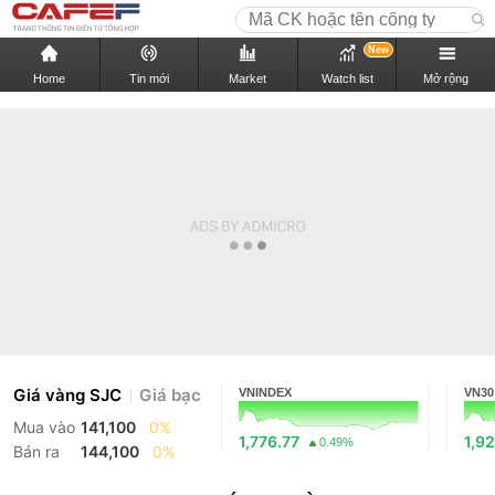
New
Home
Tin mới
Market
Watch list
Mở rộng
Giá vàng SJC
Giá bạc
VNINDEX
VN30
Mua vào
141,100
0%
1,776.77
1,92
0.49%
Bán ra
144,100
0%