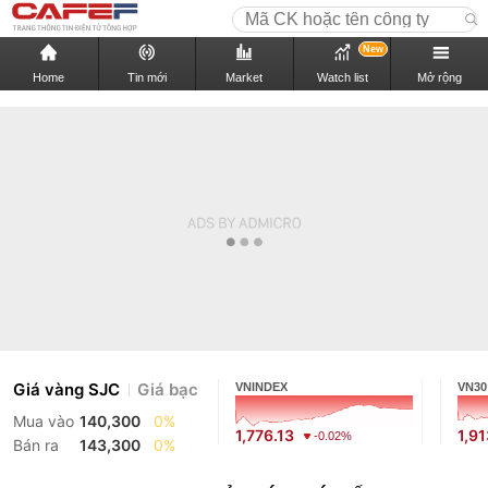
New
Home
Tin mới
Market
Watch list
Mở rộng
Giá vàng SJC
Giá bạc
VNINDEX
VN30
Mua vào
140,300
0%
1,776.13
1,91
-0.02%
Bán ra
143,300
0%