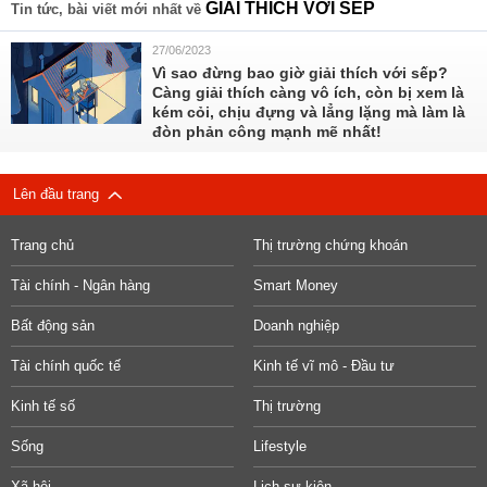
GIẢI THÍCH VỚI SẾP
Tin tức, bài viết mới nhất về
27/06/2023
Vì sao đừng bao giờ giải thích với sếp?
Càng giải thích càng vô ích, còn bị xem là
kém cỏi, chịu đựng và lẳng lặng mà làm là
đòn phản công mạnh mẽ nhất!
Lên đầu trang
Trang chủ
Thị trường chứng khoán
Tài chính - Ngân hàng
Smart Money
Bất động sản
Doanh nghiệp
Tài chính quốc tế
Kinh tế vĩ mô - Đầu tư
Kinh tế số
Thị trường
Sống
Lifestyle
Xã hội
Lịch sự kiện