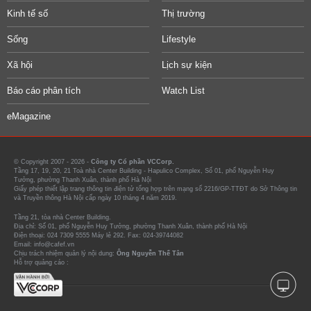
Kinh tế số
Thị trường
Sống
Lifestyle
Xã hội
Lịch sự kiện
Báo cáo phân tích
Watch List
eMagazine
© Copyright 2007 - 2026 -
Công ty Cổ phần VCCorp.
Tầng 17, 19, 20, 21 Toà nhà Center Building - Hapulico Complex, Số 01, phố Nguyễn Huy
Tưởng, phường Thanh Xuân, thành phố Hà Nội
Giấy phép thiết lập trang thông tin điện tử tổng hợp trên mạng số 2216/GP-TTĐT do Sở Thông tin
và Truyền thông Hà Nội cấp ngày 10 tháng 4 năm 2019.
Tầng 21, tòa nhà Center Building.
Địa chỉ: Số 01, phố Nguyễn Huy Tưởng, phường Thanh Xuân, thành phố Hà Nội
Điện thoại: 024 7309 5555 Máy lẻ 292. Fax: 024-39744082
Email: info@cafef.vn
Chịu trách nhiệm quản lý nội dung:
Ông Nguyễn Thế Tân
Hỗ trợ quảng cáo :