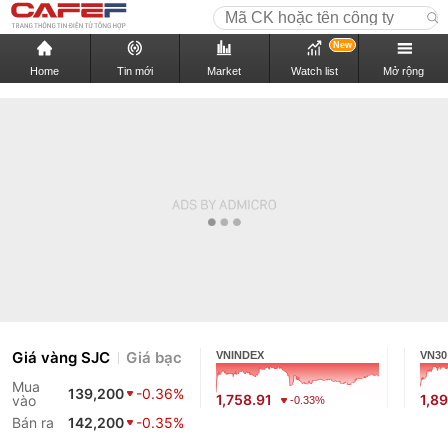
New
Home
Tin mới
Market
Watch list
Mở rộng
Giá vàng SJC
Giá bạc
VNINDEX
VN30
Mua
139,200
-0.36%
1,758.91
1,8
vào
-0.33%
Bán ra
142,200
-0.35%