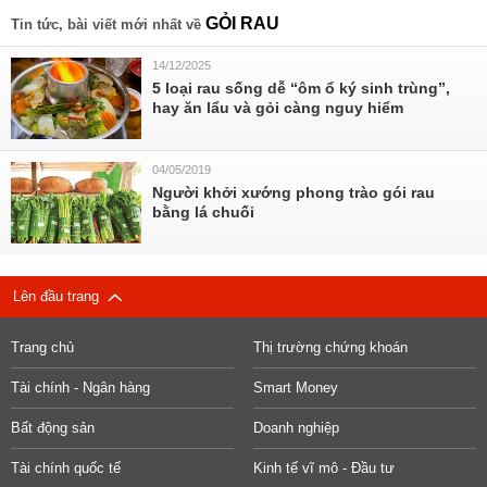
GỎI RAU
Tin tức, bài viết mới nhất về
14/12/2025
5 loại rau sống dễ “ôm ổ ký sinh trùng”,
hay ăn lẩu và gỏi càng nguy hiểm
04/05/2019
Người khởi xướng phong trào gói rau
bằng lá chuối
Lên đầu trang
Trang chủ
Thị trường chứng khoán
Tài chính - Ngân hàng
Smart Money
Bất động sản
Doanh nghiệp
Tài chính quốc tế
Kinh tế vĩ mô - Đầu tư