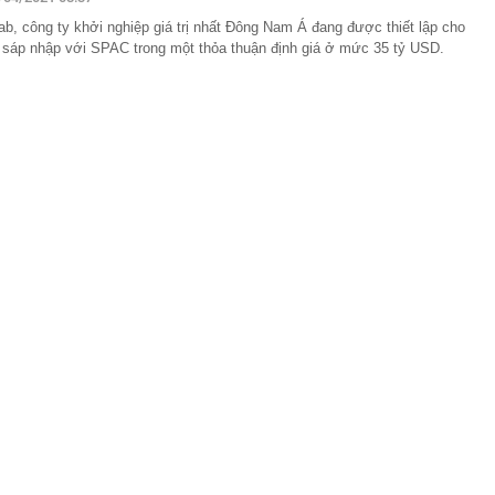
c đầu tiên có ngành đạt điểm chuẩn tuyệt đối 30/30 năm
ab, công ty khởi nghiệp giá trị nhất Đông Nam Á đang được thiết lập cho
 sáp nhập với SPAC trong một thỏa thuận định giá ở mức 35 tỷ USD.
g nối cao tốc TP.HCM - Long Thành sau gần 8 tháng thi
 hơn nửa thu nhập, tôi mới hiểu “càng ít tiêu càng tốt” là
uy hiểm
ớn muốn tăng sở hữu tại Digiworld
 vẫn ra đồng, tiết lộ những thói quen duy trì suốt nhiều
ếm việc làm tăng vọt, lộ diện 'ngành hot'
Á duy trì ở mức cao
mỹ nhân Việt từ chối đóng phim Hollywood: Cô gái vàng
c, nghe tên đã thấy tự hào
g hoạt động của ngân hàng cần phòng ngừa tình trạng
 thúc bằng số 9 lại khiến bạn mua nhiều hơn?