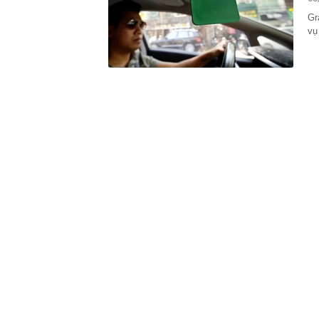
14:15
Trường đại họ
Gr
2026
vụ
14:09
Diện mạo đườn
công
14:00
Từng tiết kiệm
lời khuyên ng
13:54
Một cổ đông l
13:50
Cụ bà 111 tuổi
thập kỷ
13:47
Nhu cầu tìm ki
13:43
Giá gạo châu 
13:40
Không ngờ có 
của cả dân tộ
13:36
ĐBQH: Mở rộn
'bia kèm lạc'
13:28
Vì sao giá kết