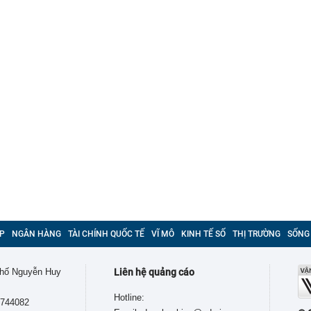
P
NGÂN HÀNG
TÀI CHÍNH QUỐC TẾ
VĨ MÔ
KINH TẾ SỐ
THỊ TRƯỜNG
SỐNG
 phố Nguyễn Huy
Liên hệ quảng cáo
Hotline:
9744082