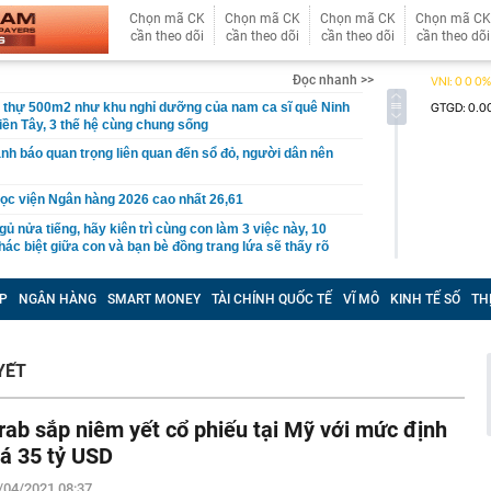
Chọn mã CK
Chọn mã CK
Chọn mã CK
Chọn mã CK
cần theo dõi
cần theo dõi
cần theo dõi
cần theo dõi
Đọc nhanh >>
t thự 500m2 như khu nghỉ dưỡng của nam ca sĩ quê Ninh
iền Tây, 3 thế hệ cùng chung sống
nh báo quan trọng liên quan đến sổ đỏ, người dân nên
ọc viện Ngân hàng 2026 cao nhất 26,61
gủ nửa tiếng, hãy kiên trì cùng con làm 3 việc này, 10
ác biệt giữa con và bạn bè đồng trang lứa sẽ thấy rõ
làm hạ tầng sạc xe điện trên cao tốc Bắc - Nam?
P
NGÂN HÀNG
SMART MONEY
TÀI CHÍNH QUỐC TẾ
VĨ MÔ
KINH TẾ SỐ
TH
sờ gáy': Bảo Tín Mạnh Hải, Mi Hồng làm ăn ra sao?
ạc 7 lần: Samsung và Google chính thức lộ diện kính AI
phẩm của Meta
YẾT
tạm giam nguyên Trưởng Ban quản lý chung cư Ngô Anh
rab sắp niêm yết cổ phiếu tại Mỹ với mức định
en Vâu
iá 35 tỷ USD
hức ra mắt xe tay côn cổ điển 150 cc giá 30 triệu đồng
 Winner X và Yamaha Exciter
/04/2021 08:37