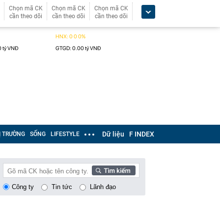
Chọn mã CK
Chọn mã CK
Chọn mã CK
cần theo dõi
cần theo dõi
cần theo dõi
Dữ liệu
F INDEX
Ị TRƯỜNG
SỐNG
LIFESTYLE
Công ty
Tin tức
Lãnh đạo