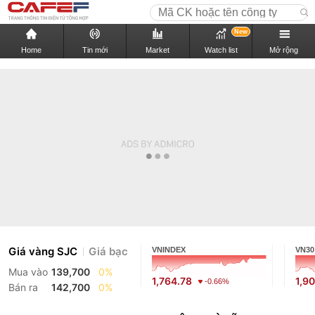
New
Home
Tin mới
Market
Watch list
Mở rộng
Giá vàng SJC
Giá bạc
VNINDEX
VN30
Mua vào
139,700
0%
1,764.78
1,9
-0.66%
Bán ra
142,700
0%