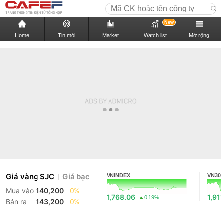
New
Home
Tin mới
Market
Watch list
Mở rộng
Giá vàng SJC
Giá bạc
VNINDEX
VN30
Mua vào
140,200
0%
1,768.06
1,91
0.19%
Bán ra
143,200
0%