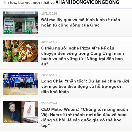
#HANHDONGVICONGDONG
Tin tức, bài viết mới nhất về
10/11/2024
Đổi rác lấy quà và mô hình kinh tế tuần
hoàn từ cộng đồng của Grac
30/10/2024
6 triệu người nghe Pizza 4P's kể câu
chuyện Bền vững trong Cung Ứng: minh
bạch và bền vững từ "Nông trại đến bàn
ăn"
28/10/2024
Long Châu “thần tốc”: Dự án sẻ chia ra đời
với mục tiêu điều động và hỗ trợ người
dân khó khăn
25/09/2024
CEO Metro Writers: “Chúng tôi mong muốn
Việt Nam sẽ trở thành nơi dẫn đầu về hoạt
động xã hội để các quốc gia có thể học
tập”