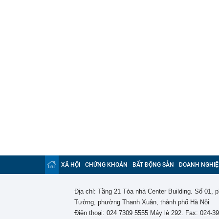
16:16
Mốc quan trọn
hoàn thiện kết
dân
XÃ HỘI
CHỨNG KHOÁN
BẤT ĐỘNG SẢN
DOANH NGHIỆ
Địa chỉ: Tầng 21 Tòa nhà Center Building. Số 01,
Tưởng, phường Thanh Xuân, thành phố Hà Nội
Điện thoại: 024 7309 5555 Máy lẻ 292. Fax: 024-3