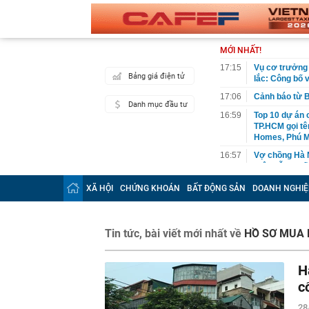
MỚI NHẤT!
17:15
Vụ cơ trưởng 
Bảng giá điện tử
lắc: Công bố 
17:06
Cảnh báo từ 
Danh mục đầu tư
16:59
Top 10 dự án 
TP.HCM gọi tê
Homes, Phú M
16:57
Vợ chồng Hà N
triệu vẫn muố
16:57
Mùa hè đừng ă
XÃ HỘI
CHỨNG KHOÁN
BẤT ĐỘNG SẢN
DOANH NGHIỆ
cho đôi chân
16:48
Khám xét nơi 
công an phát 
Tin tức, bài viết mới nhất về
HỒ SƠ MUA
"ĐÔNG Y GIA
16:46
Càng bị đấm, đ
sau robot 13
H
16:42
Phát hiện Nga
c
hiện một nhiệ
28