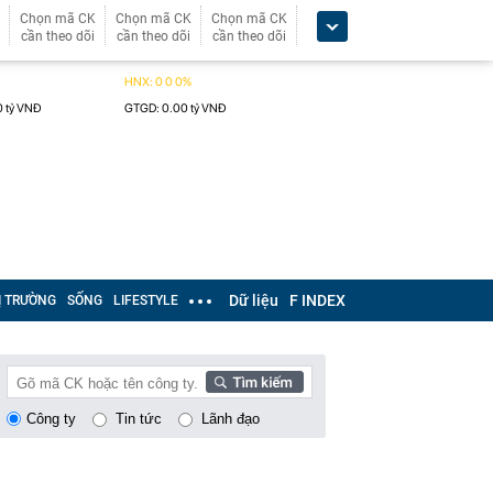
Chọn mã CK
Chọn mã CK
Chọn mã CK
cần theo dõi
cần theo dõi
cần theo dõi
Dữ liệu
F INDEX
Ị TRƯỜNG
SỐNG
LIFESTYLE
Công ty
Tin tức
Lãnh đạo