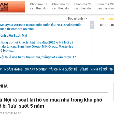
Chọn mã CK
Chọn mã CK
Chọn mã CK
Chọn mã CK
cần theo dõi
cần theo dõi
cần theo dõi
cần theo dõi
Đọc nhanh >>
Malaysia Airlines bị cáo buộc buôn lậu 70.114 viên thuốc
video từ camera an ninh
Bệnh viện Bạch Mai
chung cư hút khách nhất nửa đầu 2026 ở Hà Nội và
n dự án của Sunshine Group, MIK Group, Masterise
ỹ Hưng...
ội thuê nhà hết 5 triệu rưỡi, tháng tiết kiệm được 17
n bỏ về quê
n quá nhiều thịt lợn mà bỏ quên 3 thực phẩm cực tốt
P
NGÂN HÀNG
SMART MONEY
TÀI CHÍNH QUỐC TẾ
VĨ MÔ
KINH TẾ SỐ
TH
ở, nơi làm việc của Hà Quang Phước và Bùi Thị Tiết,
hiện điều bất thường trong 5.772 gói thuốc mang nhãn
 NHÀ
 TRUYỀN"
á, kéo ngã, Unitree G1 càng có giá trị: Nghịch lý phía
.500 USD
à Nội rà soát lại hồ sơ mua nhà trong khu phố
 đưa 20 tàu cỡ lớn tiến sát vùng biển gần Bắc Cực, thực
ổ bị ‘lưu’ suốt 5 năm
m vụ quan trọng
/11/2018 16:34