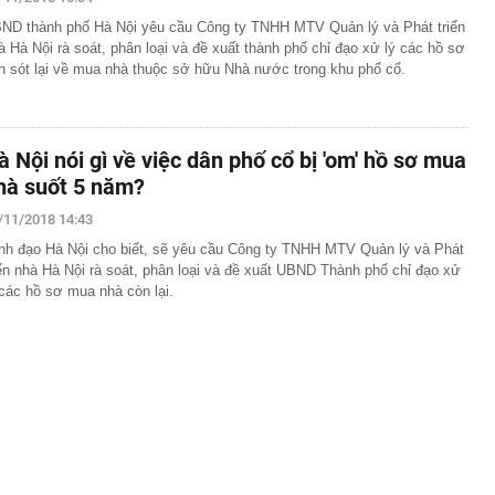
ăn nhà 83 tuổi, nhà thầu phát hiện hơn 13 tỷ đồng tiền
u trong tường phòng tắm
ND thành phố Hà Nội yêu cầu Công ty TNHH MTV Quản lý và Phát triển
à Hà Nội rà soát, phân loại và đề xuất thành phố chỉ đạo xử lý các hồ sơ
m xét LĐBĐ Hàn Quốc, thẩm vấn HLV Hong Myung-bo
n sót lại về mua nhà thuộc sở hữu Nhà nước trong khu phố cổ.
 cùng giảm
căn nhà sau 3 tháng theo dõi, công an phát hiện đường
ột ngọt giả suốt 2 năm, tịch thu gần 25.000 sản phẩm tại
à Nội nói gì về việc dân phố cổ bị 'om' hồ sơ mua
 minh Lưu Diệc Phi mãi mãi là thần tiên tỷ tỷ: Thần nữ
hà suốt 5 năm?
ũng chỉ đến vậy
/11/2018 14:43
nh phố Bắc Ninh: Phải coi bảo vệ bản sắc văn hóa Kinh
ết chính trị và trách nhiệm pháp lý lâu dài
nh đạo Hà Nội cho biết, sẽ yêu cầu Công ty TNHH MTV Quản lý và Phát
àng nhiều gia đình không còn dùng lồng bàn? Thì ra có 2
iển nhà Hà Nội rà soát, phân loại và đề xuất UBND Thành phố chỉ đạo xử
 ăn khác hiệu quả hơn hẳn
 các hồ sơ mua nhà còn lại.
hoạch lợi nhuận 2026, tiếp tục dẫn đầu về CASA và “fix
ho vay bất động sản ở mức 13% /-2%
, Việt Nam trở thành thị trường lớn thứ hai Đông Nam Á
c hàng triệu người dùng
, hóa ra Nga vẫn nắm "nắm yết hầu" đối thủ để lật
ế bất kỳ lúc nào, chỉ là chưa muốn
ại rau lọt top “tốt bậc nhất thế giới”, người Việt ăn liên
hay biết