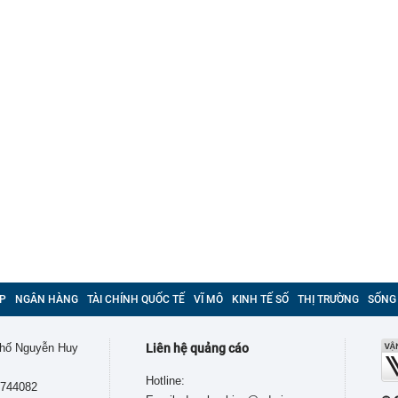
g 06/8/2026: Cùng với BIDV và Weixin Pay, NAPAS đã
 nối thanh toán xuyên biên giới với thị trường hơn 1,4 tỷ
P
NGÂN HÀNG
TÀI CHÍNH QUỐC TẾ
VĨ MÔ
KINH TẾ SỐ
THỊ TRƯỜNG
SỐNG
 phố Nguyễn Huy
Liên hệ quảng cáo
Hotline:
9744082