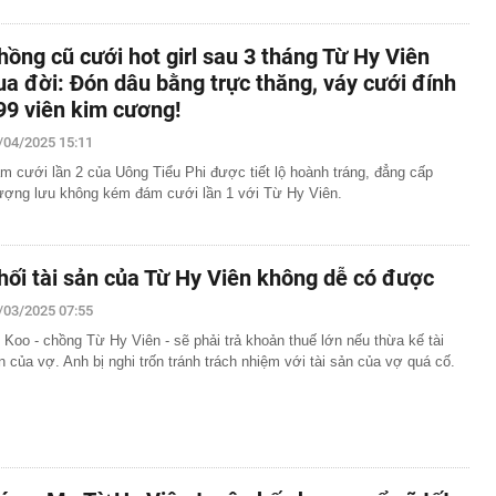
hồng cũ cưới hot girl sau 3 tháng Từ Hy Viên
ua đời: Đón dâu bằng trực thăng, váy cưới đính
99 viên kim cương!
/04/2025 15:11
m cưới lần 2 của Uông Tiểu Phi được tiết lộ hoành tráng, đẳng cấp
ượng lưu không kém đám cưới lần 1 với Từ Hy Viên.
hối tài sản của Từ Hy Viên không dễ có được
/03/2025 07:55
 Koo - chồng Từ Hy Viên - sẽ phải trả khoản thuế lớn nếu thừa kế tài
n của vợ. Anh bị nghi trốn tránh trách nhiệm với tài sản của vợ quá cố.