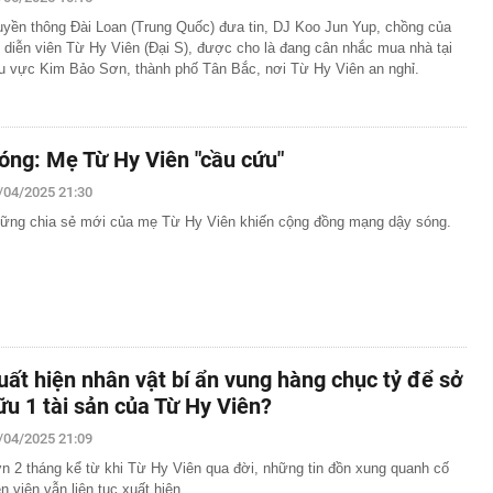
00 mét xuống đáy biển, phát hiện mỏ dầu khí trữ lượng
uyền thông Đài Loan (Trung Quốc) đưa tin, DJ Koo Jun Yup, chồng của
ngoài khơi Việt Nam
 diễn viên Từ Hy Viên (Đại S), được cho là đang cân nhắc mua nhà tại
inh giao dịch chuyển khoản 35 triệu đồng tới tài khoản
u vực Kim Bảo Sơn, thành phố Tân Bắc, nơi Từ Hy Viên an nghỉ.
SN 1984, thanh niên SN 2000 được mời tới làm việc
 Lan chú ý: Từ 16/10, sân bay có thể mở vali để kiểm tra
ành khách không có mặt
óng: Mẹ Từ Hy Viên "cầu cứu"
báo hiệu phong thủy rất tốt
hất nhì Việt Nam và vợ hơn 4 tuổi của Bình Minh "dính
/04/2025 21:30
" từ Việt Nam sang Mỹ
ững chia sẻ mới của mẹ Từ Hy Viên khiến cộng đồng mạng dậy sóng.
liên tục trồi lên từ nền nhà, gia chủ gọi người kiểm tra rồi
ải sơ tán
 700 tỷ giờ bán cà phê ở phường Hoà Hưng (TP.HCM),
iền "vỡ trận"
ngủ, người phụ nữ sốt cao liên tục, phổi tổn thương hơn
sĩ cảnh báo mối nguy ít ai ngờ ngay trong nhà
sterD cảnh báo nóng, tuyên bố hành động pháp lý
uất hiện nhân vật bí ẩn vung hàng chục tỷ để sở
trộm bánh xe ô tô ở khu đô thị Hà Nội
ữu 1 tài sản của Từ Hy Viên?
ứng dụng Android có thể âm thầm theo dõi vị trí người
/04/2025 21:09
n 2 tháng kể từ khi Từ Hy Viên qua đời, những tin đồn xung quanh cố
ễn viên vẫn liên tục xuất hiện.