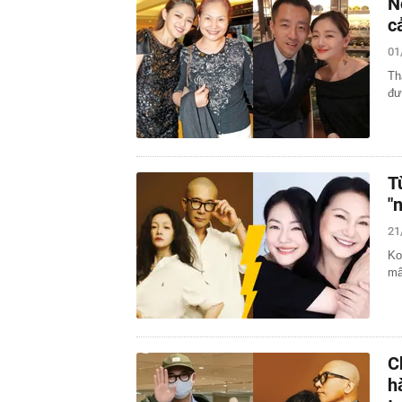
N
c
01
Th
đư
T
"
21
Ko
mâ
C
h