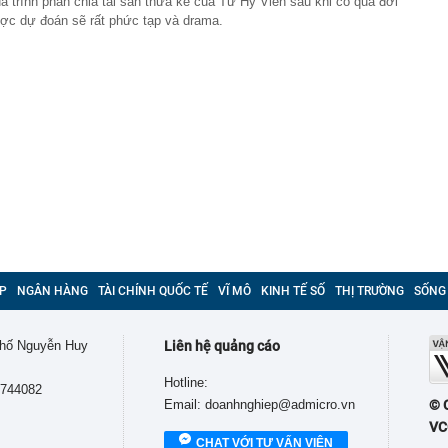
á trình phân chia tài sản thừa kế của Từ Hy Viên sau khi cô qua đời
ợc dự đoán sẽ rất phức tạp và drama.
P
NGÂN HÀNG
TÀI CHÍNH QUỐC TẾ
VĨ MÔ
KINH TẾ SỐ
THỊ TRƯỜNG
SỐNG
 phố Nguyễn Huy
Liên hệ quảng cáo
Hotline:
9744082
Email: doanhnghiep@admicro.vn
© 
VC
CHAT VỚI TƯ VẤN VIÊN