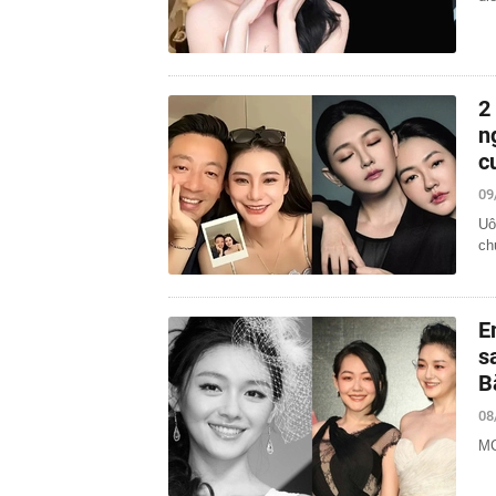
2
n
c
09
Uô
ch
E
s
B
08
MC