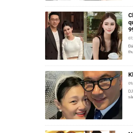
C
q
9
07
Đá
th
K
09
DJ
sả