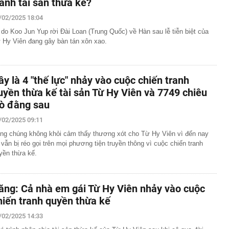
ranh tài sản thừa kế?
/02/2025 18:04
 do Koo Jun Yup rời Đài Loan (Trung Quốc) về Hàn sau lễ tiễn biệt của
 Hy Viên đang gây bàn tán xôn xao.
ây là 4 "thế lực" nhảy vào cuộc chiến tranh
uyền thừa kế tài sản Từ Hy Viên và 7749 chiêu
rò đằng sau
/02/2025 09:11
ng chúng không khỏi cảm thấy thương xót cho Từ Hy Viên vì đến nay
 vẫn bị réo gọi trên mọi phương tiện truyền thông vì cuộc chiến tranh
yền thừa kế.
ăng: Cả nhà em gái Từ Hy Viên nhảy vào cuộc
hiến tranh quyền thừa kế
/02/2025 14:33