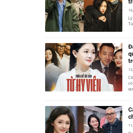
t
16
Lý
Từ
Đ
q
t
12
Cô
cô
qu
C
c
11