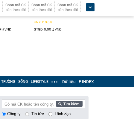
Chọn mã CK
Chọn mã CK
Chọn mã CK
cần theo dõi
cần theo dõi
cần theo dõi
Dữ liệu
F INDEX
Ị TRƯỜNG
SỐNG
LIFESTYLE
Công ty
Tin tức
Lãnh đạo