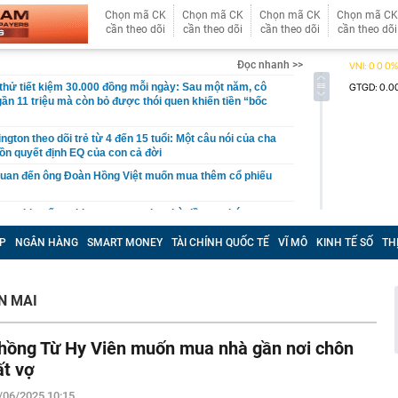
Chọn mã CK
Chọn mã CK
Chọn mã CK
Chọn mã CK
cần theo dõi
cần theo dõi
cần theo dõi
cần theo dõi
Đọc nhanh >>
hử tiết kiệm 30.000 đồng mỗi ngày: Sau một năm, cô
gần 11 triệu mà còn bỏ được thói quen khiến tiền “bốc
gton theo dõi trẻ từ 4 đến 15 tuổi: Một câu nói của cha
ồn quyết định EQ của con cả đời
quan đến ông Đoàn Hồng Việt muốn mua thêm cổ phiếu
 ra khuyến nghị quan trọng cho nhà đầu tư chứng
P
NGÂN HÀNG
SMART MONEY
TÀI CHÍNH QUỐC TẾ
VĨ MÔ
KINH TẾ SỐ
TH
Việt Nam có doanh thu lớn hơn Vingroup, Petrolimex,
hóm 500 doanh nghiệp lớn nhất thế giới
ền cổ tức tuần 10-14/8: Một ngân hàng lớn "lăn chốt", cổ
N MAI
cao nhất 100%
đại gia tâm linh Xuân Trường
hồng Từ Hy Viên muốn mua nhà gần nơi chôn
ỉ ra một tín hiệu quan trọng cho thấy VN-Index sắp bước
g mới
ất vợ
vọt lên cao nhất 2 tháng, chuyên gia nói gì?
/06/2025 10:15