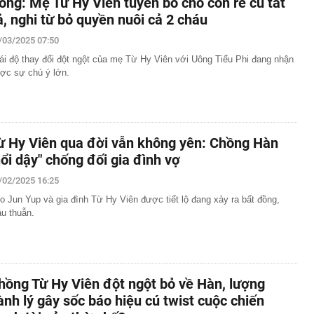
óng: Mẹ Từ Hy Viên tuyên bố cho con rể cũ tất
ả, nghi từ bỏ quyền nuôi cả 2 cháu
/03/2025 07:50
ái độ thay đổi đột ngột của mẹ Từ Hy Viên với Uông Tiểu Phi đang nhận
ợc sự chú ý lớn.
ừ Hy Viên qua đời vẫn không yên: Chồng Hàn
nổi dậy" chống đối gia đình vợ
/02/2025 16:25
o Jun Yup và gia đình Từ Hy Viên được tiết lộ đang xảy ra bất đồng,
u thuẫn.
hồng Từ Hy Viên đột ngột bỏ về Hàn, lượng
ành lý gây sốc báo hiệu cú twist cuộc chiến