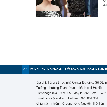
Qu
đư
XÃ HỘI
CHỨNG KHOÁN
BẤT ĐỘNG SẢN
DOANH NGHIỆ
Địa chỉ: Tầng 21 Tòa nhà Center Building. Số 01,
Tưởng, phường Thanh Xuân, thành phố Hà Nội
Điện thoại: 024 7309 5555 Máy lẻ 292. Fax: 024-3
Email: info@cafef.vn | Hotline: 0926 864 344
Chịu trách nhiệm nội dung: Ông Nguyễn Thế Tân