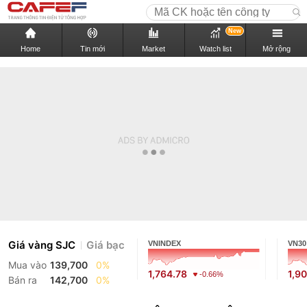
New
Home
Tin mới
Market
Watch list
Mở rộng
Giá vàng SJC
Giá bạc
VNINDEX
VN30
Mua vào
139,700
0%
1,764.78
1,9
-0.66%
Bán ra
142,700
0%