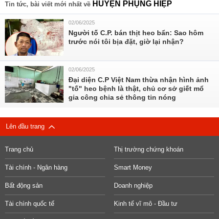
HUYỆN PHỤNG HIỆP
Tin tức, bài viết mới nhất về
02/06/2025
Người tố C.P. bán thịt heo bẩn: Sao hôm
trước nói tôi bịa đặt, giờ lại nhận?
02/06/2025
Đại diện C.P Việt Nam thừa nhận hình ảnh
"tố" heo bệnh là thật, chủ cơ sở giết mổ
gia công chia sẻ thông tin nóng
Lên đầu trang
Trang chủ
Thị trường chứng khoán
Tài chính - Ngân hàng
Smart Money
Bất động sản
Doanh nghiệp
Tài chính quốc tế
Kinh tế vĩ mô - Đầu tư