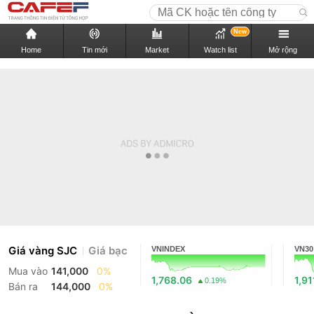
New
Home
Tin mới
Market
Watch list
Mở rộng
Giá vàng SJC
Giá bạc
VNINDEX
VN30
Mua vào
141,000
0%
1,768.06
1,91
0.19%
Bán ra
144,000
0%