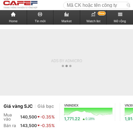
New
Home
Tin mới
Market
Watch list
Mở rộng
Giá vàng SJC
Giá bạc
VNINDEX
VN30
Mua
140,500
-0.35%
1,771.22
1,9
vào
0.18%
Bán ra
143,500
-0.35%