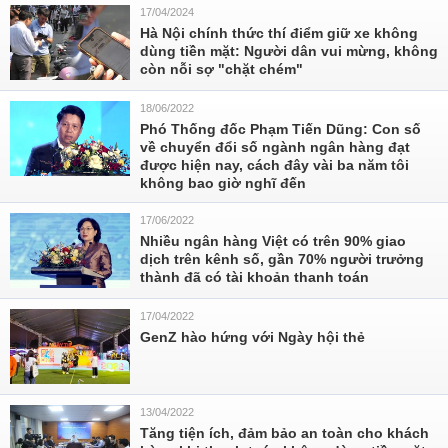
17/04/2024
Hà Nội chính thức thí điểm giữ xe không
dùng tiền mặt: Người dân vui mừng, không
còn nỗi sợ "chặt chém"
18/06/2022
Phó Thống đốc Phạm Tiến Dũng: Con số
về chuyển đổi số ngành ngân hàng đạt
được hiện nay, cách đây vài ba năm tôi
không bao giờ nghĩ đến
17/06/2022
Nhiều ngân hàng Việt có trên 90% giao
dịch trên kênh số, gần 70% người trưởng
thành đã có tài khoản thanh toán
17/04/2022
GenZ hào hứng với Ngày hội thẻ
13/04/2022
Tăng tiện ích, đảm bảo an toàn cho khách