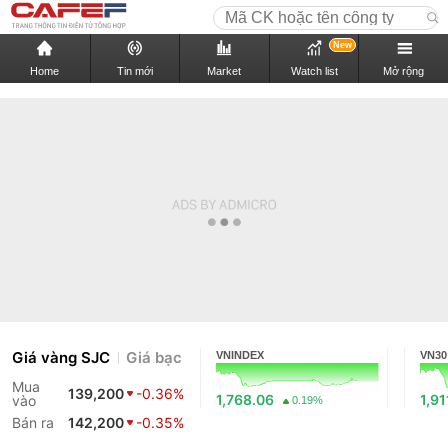
New
Home
Tin mới
Market
Watch list
Mở rộng
Giá vàng SJC
Giá bạc
VNINDEX
VN30
Mua
139,200
-0.36%
1,768.06
1,91
vào
0.19%
Bán ra
142,200
-0.35%