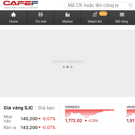
New
Home
Tin mới
Market
Watch list
Mở rộng
Giá vàng SJC
Giá bạc
VNINDEX
VN30
Mua
140,200
-0.07%
1,772.02
1,91
vào
-0.25%
Bán ra
143,200
-0.07%