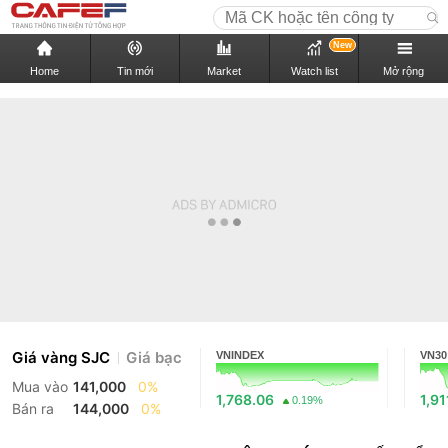
New
Home
Tin mới
Market
Watch list
Mở rộng
Giá vàng SJC
Giá bạc
VNINDEX
VN30
Mua vào
141,000
0%
1,768.06
1,91
0.19%
Bán ra
144,000
0%